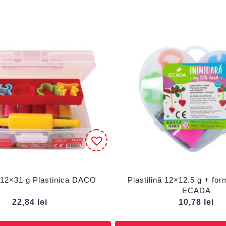
ă 12×31 g Plastinica DACO
Plastilină 12×12.5 g + fo
ECADA
22,84
lei
10,78
lei