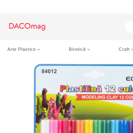
Skip
to
content
Pro
sea
Arte Plastice
Birotică
Craft