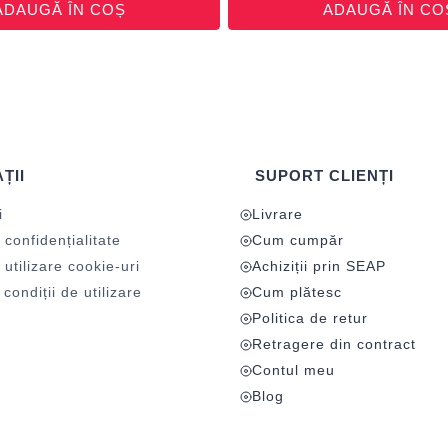
ADAUGĂ ÎN COȘ
ADAUGĂ ÎN CO
ȚII
SUPORT CLIENȚI
i
Livrare
 confidențialitate
Cum cumpăr
 utilizare cookie-uri
Achiziții prin SEAP
condiții de utilizare
Cum plătesc
Politica de retur
Retragere din contract
Contul meu
Blog