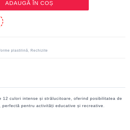
ADAUGĂ ÎN COȘ
e
 forme plastilină
Rechizite
,
12 culori intense și strălucitoare, oferind posibilitatea de
perfectă pentru activități educative și recreative.