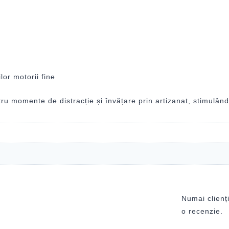
ilor motorii fine
u momente de distracție și învățare prin artizanat, stimulând 
Numai clienți
o recenzie.