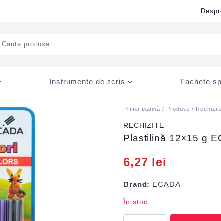
Despr
ducts
rch
Instrumente de scris
Pachete sp
Prima pagină
/
Produse
/
Rechizit
RECHIZITE
Plastilină 12×15 g 
6,27
lei
Brand:
ECADA
În stoc
Cantitate