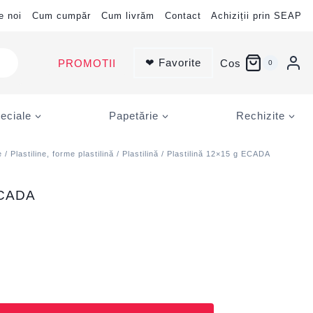
e noi
Cum cumpăr
Cum livrăm
Contact
Achiziții prin SEAP
❤ Favorite
PROMOTII
Cos
0
eciale
Papetărie
Rechizite
e
/
Plastiline, forme plastilină
/
Plastilină
/ Plastilină 12×15 g ECADA
ECADA