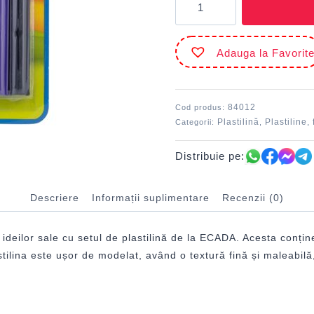
Plastilină
12x15
g
Adauga la Favorit
ECADA
84012
Cod produs:
Plastilină
Plastiline,
Categorii:
,
Distribuie pe:
Descriere
Informații suplimentare
Recenzii (0)
ideilor sale cu setul de plastilină de la ECADA. Acesta conține 
ilina este ușor de modelat, având o textură fină și maleabilă, 