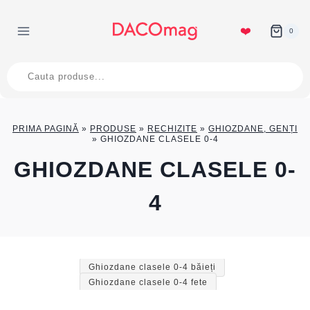
Skip
to
❤️
0
content
Products
search
PRIMA PAGINĂ
»
PRODUSE
»
RECHIZITE
»
GHIOZDANE, GENȚI
»
GHIOZDANE CLASELE 0-4
GHIOZDANE CLASELE 0-
4
Ghiozdane clasele 0-4 băieți
Ghiozdane clasele 0-4 fete