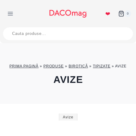
Skip
to
❤️
0
content
Products
search
PRIMA PAGINĂ
»
PRODUSE
»
BIROTICĂ
»
TIPIZATE
»
AVIZE
AVIZE
Avize