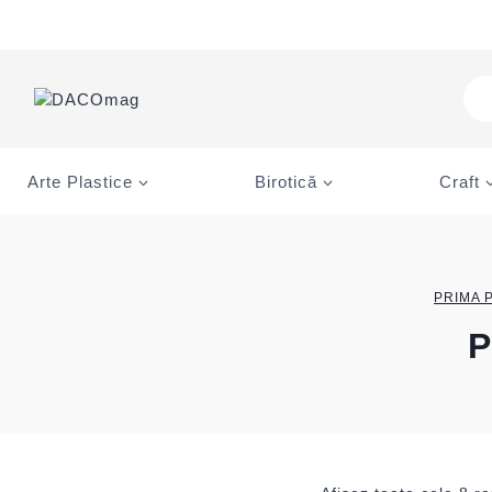
Skip
to
content
Pro
sea
Arte Plastice
Birotică
Craft
PRIMA 
P