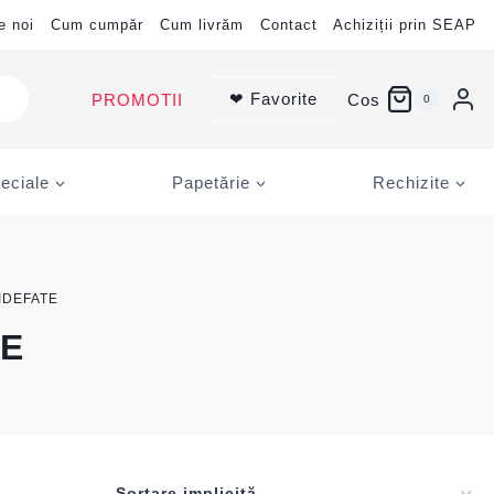
e noi
Cum cumpăr
Cum livrăm
Contact
Achiziții prin SEAP
❤ Favorite
PROMOTII
Cos
0
eciale
Papetărie
Rechizite
IDEFATE
TE