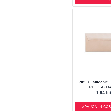
Plic DL siliconic 
PC12SB D
1,94
le
ADAUGĂ ÎN COȘ