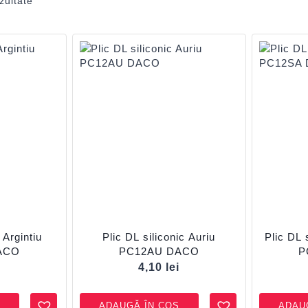
zultate
 Argintiu
Plic DL siliconic Auriu
Plic DL 
ACO
PC12AU DACO
P
i
4,10
lei
ADAUGĂ ÎN COȘ
ADAU