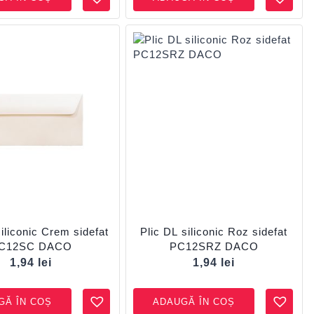
siliconic Crem sidefat
Plic DL siliconic Roz sidefat
C12SC DACO
PC12SRZ DACO
1,94
lei
1,94
lei
GĂ ÎN COȘ
ADAUGĂ ÎN COȘ