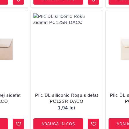
Bej sidefat
Plic DL siliconic Roșu sidefat
Plic DL 
ACO
PC12SR DACO
P
i
1,94
lei
ADAUGĂ ÎN COȘ
ADAU