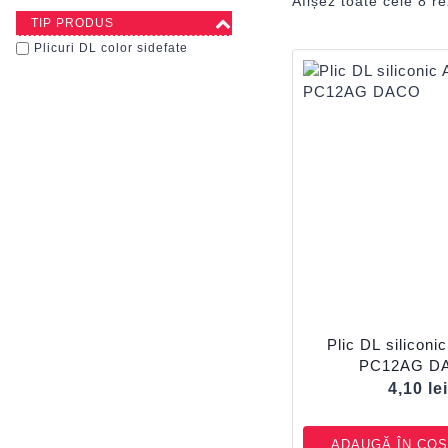
Afișez toate cele 8 re
TIP PRODUS
Plicuri DL color sidefate
Plic DL siliconic
PC12AG D
4,10
le
ADAUGĂ ÎN COȘ