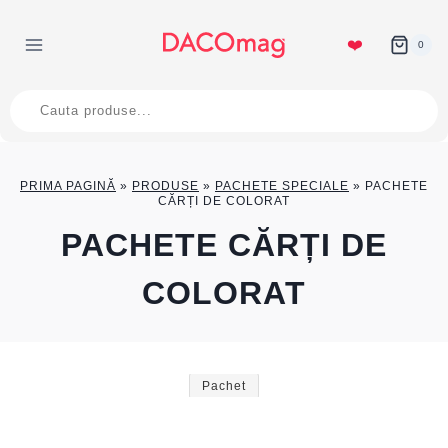
Skip
to
❤️
0
content
Products
search
PRIMA PAGINĂ
»
PRODUSE
»
PACHETE SPECIALE
»
PACHETE
CĂRȚI DE COLORAT
PACHETE CĂRȚI DE
COLORAT
Pachet