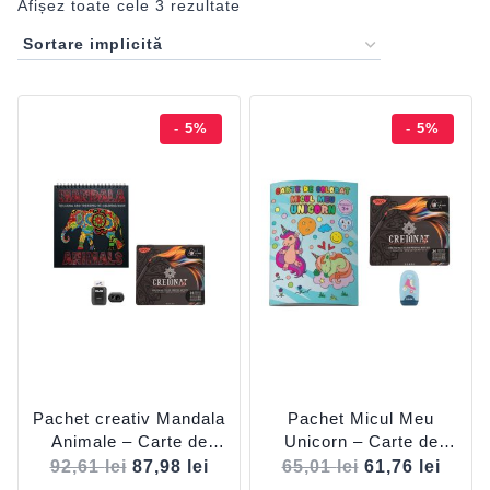
Afișez toate cele 3 rezultate
- 5%
- 5%
Pachet creativ Mandala
Pachet Micul Meu
Animale – Carte de
Unicorn – Carte de
colorat + 24 creioane
Colorat A4, 24 Creioane
92,61
lei
87,98
lei
65,01
lei
61,76
lei
colorate DACO +
Colorate (36 Culori) și