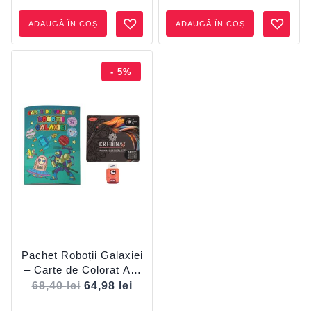
ascuțitoare cu radieră
Ascuțitoare
ADAUGĂ ÎN COȘ
ADAUGĂ ÎN COȘ
MILAN
- 5%
Pachet Roboții Galaxiei
– Carte de Colorat A4,
24 Creioane Colorate
68,40
lei
64,98
lei
(36 Culori) și