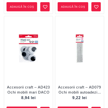
ADAUGĂ ÎN COȘ
ADAUGĂ ÎN COȘ
Accesorii craft – AD423
Accesorii craft – AD079
Ochi mobili mari DACO
Ochi mobili autoadezivi
DACO
8,94
lei
9,22
lei