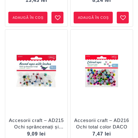
13,43
lei
8,24
lei
ADAUGĂ ÎN COȘ
ADAUGĂ ÎN COȘ
Accesorii craft – AD215
Accesorii craft – AD216
Ochi sprâncenați și
Ochi total color DACO
rotați DACO
9,09
lei
7,47
lei