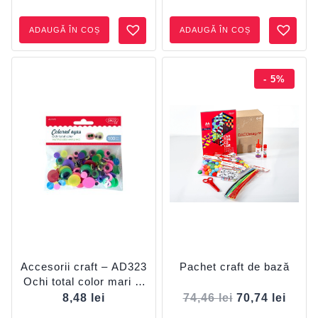
ADAUGĂ ÎN COȘ
ADAUGĂ ÎN COȘ
- 5%
Accesorii craft – AD323
Pachet craft de bază
Ochi total color mari și
mici DACO
8,48
lei
74,46
lei
70,74
lei