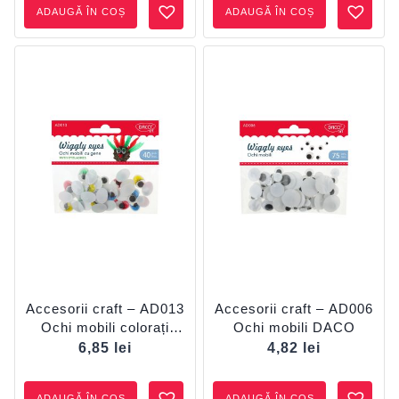
ADAUGĂ ÎN COȘ
ADAUGĂ ÎN COȘ
Accesorii craft – AD013
Accesorii craft – AD006
Ochi mobili colorați
Ochi mobili DACO
DACO
6,85
lei
4,82
lei
ADAUGĂ ÎN COȘ
ADAUGĂ ÎN COȘ