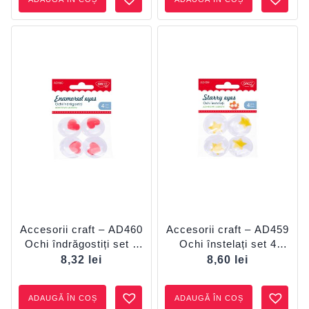
Accesorii craft – AD460
Accesorii craft – AD459
Ochi îndrăgostiți set 4
Ochi înstelați set 4
DACO
DACO
8,32
lei
8,60
lei
ADAUGĂ ÎN COȘ
ADAUGĂ ÎN COȘ