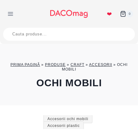
Skip
to
❤️
0
content
Products
search
PRIMA PAGINĂ
»
PRODUSE
»
CRAFT
»
ACCESORII
»
OCHI
MOBILI
OCHI MOBILI
Accesorii ochi mobili
Accesorii plastic