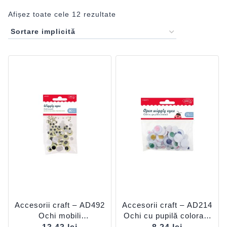
Afișez toate cele 12 rezultate
Accesorii craft – AD492
Accesorii craft – AD214
Ochi mobili
Ochi cu pupilă colorată
fosforescenți DACO
DACO