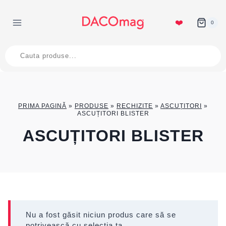
Skip
to
❤️
0
content
Products
search
PRIMA PAGINĂ
»
PRODUSE
»
RECHIZITE
»
ASCUȚITORI
»
ASCUȚITORI BLISTER
ASCUȚITORI BLISTER
Nu a fost găsit niciun produs care să se
potrivească cu selecția ta.