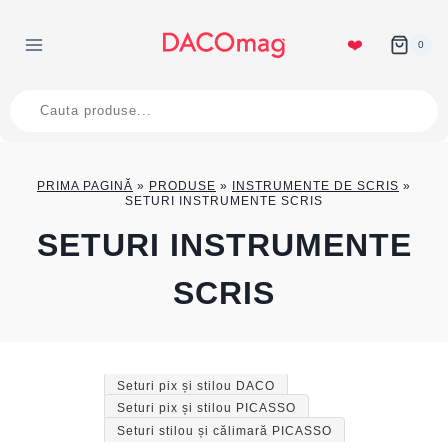
Skip
to
❤️
0
content
Products
search
PRIMA PAGINĂ
»
PRODUSE
»
INSTRUMENTE DE SCRIS
»
SETURI INSTRUMENTE SCRIS
SETURI INSTRUMENTE
SCRIS
Seturi pix și stilou DACO
Seturi pix și stilou PICASSO
Seturi stilou și călimară PICASSO