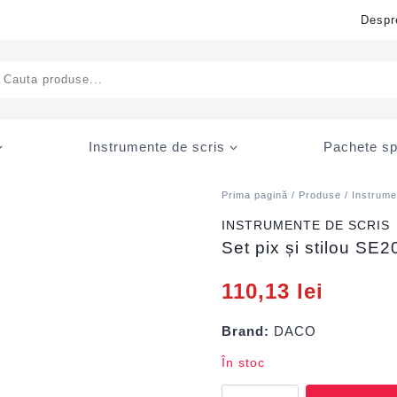
Despr
ducts
rch
Instrumente de scris
Pachete sp
Prima pagină
/
Produse
/
Instrume
INSTRUMENTE DE SCRIS
Set pix și stilou S
110,13
lei
Brand:
DACO
În stoc
Cantitate