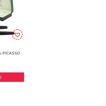
gru PICASSO
Ș