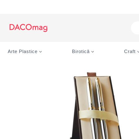
Skip
to
content
Pro
sea
Arte Plastice
Birotică
Craft