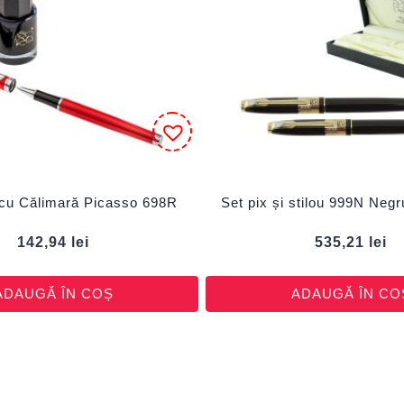
 cu Călimară Picasso 698R
Set pix și stilou 999N Ne
142,94
lei
535,21
lei
ADAUGĂ ÎN COȘ
ADAUGĂ ÎN CO