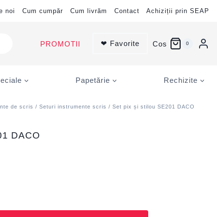
e noi
Cum cumpăr
Cum livrăm
Contact
Achiziții prin SEAP
❤ Favorite
PROMOTII
Cos
0
eciale
Papetărie
Rechizite
nte de scris
/
Seturi instrumente scris
/ Set pix și stilou SE201 DACO
E201 DACO