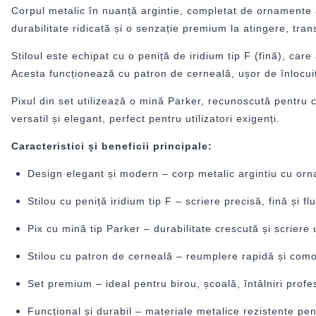
Corpul metalic în nuanță argintie, completat de ornamente aur
durabilitate ridicată și o senzație premium la atingere, tr
Stiloul este echipat cu o peniță de iridium tip F (fină), ca
Acesta funcționează cu patron de cerneală, ușor de înlocuit,
Pixul din set utilizează o mină Parker, recunoscută pentru 
versatil și elegant, perfect pentru utilizatori exigenți.
Caracteristici și beneficii principale:
Design elegant și modern – corp metalic argintiu cu orn
Stilou cu peniță iridium tip F – scriere precisă, fină și flu
Pix cu mină tip Parker – durabilitate crescută și scriere 
Stilou cu patron de cerneală – reumplere rapidă și comod
Set premium – ideal pentru birou, școală, întâlniri profe
Funcțional și durabil – materiale metalice rezistente pen