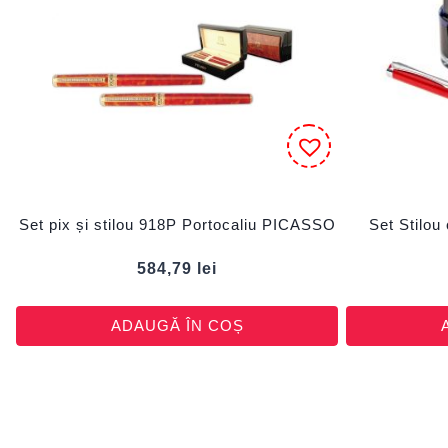
Set pix și stilou 918P Portocaliu PICASSO
Set Stilou
584,79
lei
ADAUGĂ ÎN COȘ