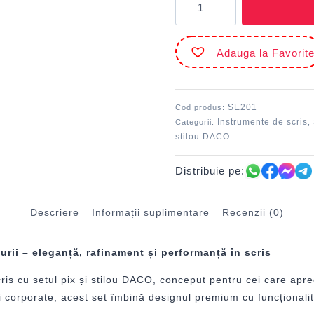
Set
pix
și
Adauga la Favorit
stilou
SE201
DACO
SE201
Cod produs:
Instrumente de scris
Categorii:
,
stilou DACO
Distribuie pe:
Descriere
Informații suplimentare
Recenzii (0)
aurii – eleganță, rafinament și performanță în scris
 scris cu setul pix și stilou DACO, conceput pentru cei care ap
ri corporate, acest set îmbină designul premium cu funcționali