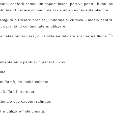
ii, conferă setului un aspect luxos, potrivit pentru birou, șco
ansformând fiecare moment de scris într-o experiență plăcută.
re asigură o trasare precisă, uniformă și cursivă – ideală pent
 garantând continuitate în utilizare.
calitatea superioară, durabilitatea ridicată și scrierea fluidă
amente aurii pentru un aspect luxos.
idă.
uniformă, de înaltă calitate.
ă, fără întreruperi.
sionale sau cadouri rafinate.
tru utilizare îndelungată.