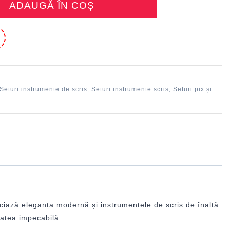
ADAUGĂ ÎN COȘ
e
Seturi instrumente de scris
Seturi instrumente scris
Seturi pix și
,
,
reciază eleganța modernă și instrumentele de scris de înaltă
tatea impecabilă.