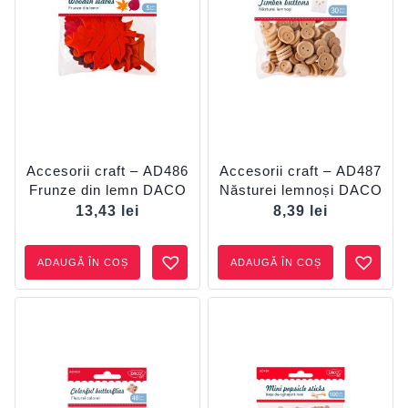
Accesorii craft – AD486
Accesorii craft – AD487
Frunze din lemn DACO
Năsturei lemnoși DACO
13,43
lei
8,39
lei
ADAUGĂ ÎN COȘ
ADAUGĂ ÎN COȘ