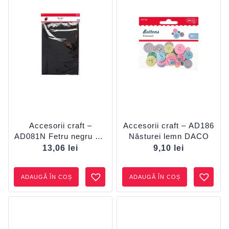
Accesorii craft –
Accesorii craft – AD186
AD081N Fetru negru set
Năsturei lemn DACO
4 DACO
13,06
lei
9,10
lei
ADAUGĂ ÎN COȘ
ADAUGĂ ÎN COȘ