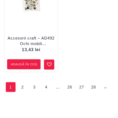
Accesorii craft – AD492
Ochi mobili
fosforescenți DACO
13,43
lei
ADAUGĂ ÎN COȘ
1
2
3
4
…
26
27
28
→