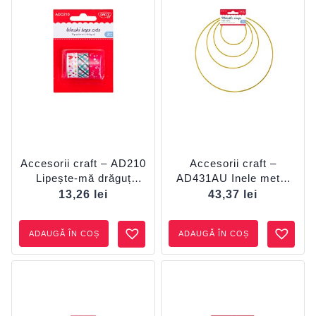
Accesorii craft – AD210
Accesorii craft –
Lipește-mă drăguț
AD431AU Inele metal
DACO
aurii DACO
13,26
lei
43,37
lei
ADAUGĂ ÎN COȘ
ADAUGĂ ÎN COȘ