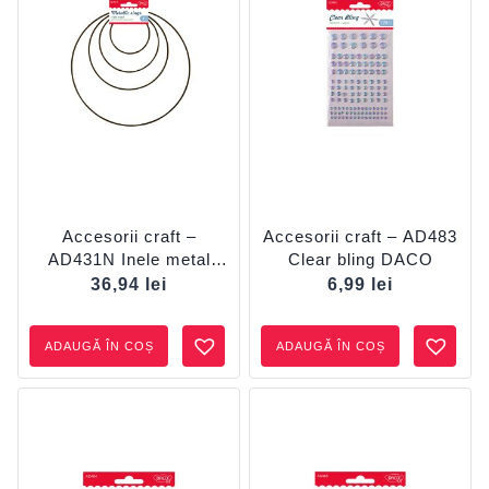
Accesorii craft –
Accesorii craft – AD483
AD431N Inele metal
Clear bling DACO
negre DACO
36,94
lei
6,99
lei
ADAUGĂ ÎN COȘ
ADAUGĂ ÎN COȘ