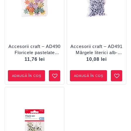
Accesorii craft – AD490
Accesorii craft – AD491
Floricele pastelate
Mărgele literici alb-
DACO
negru DACO
11,76
lei
10,08
lei
ADAUGĂ ÎN COȘ
ADAUGĂ ÎN COȘ