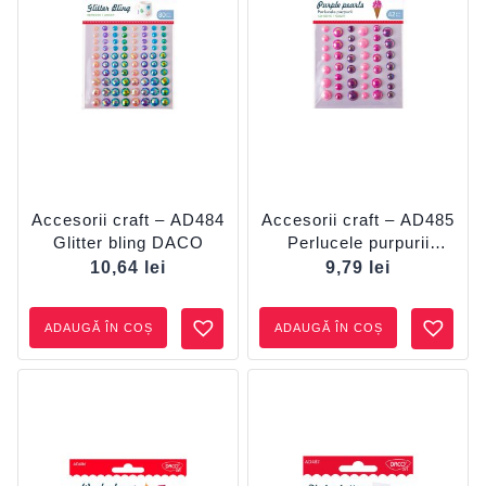
Accesorii craft – AD484
Accesorii craft – AD485
Glitter bling DACO
Perlucele purpurii
DACO
10,64
lei
9,79
lei
ADAUGĂ ÎN COȘ
ADAUGĂ ÎN COȘ