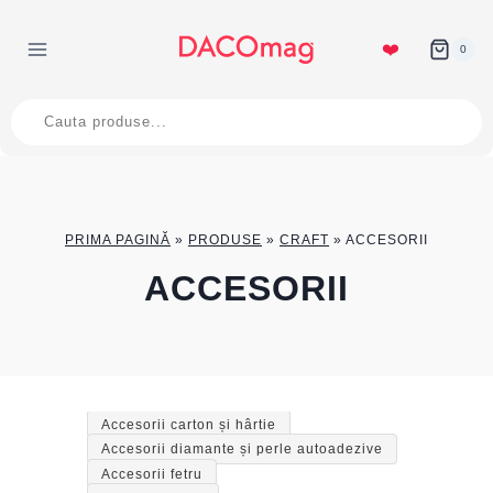
Skip
to
❤️
0
content
Products
search
PRIMA PAGINĂ
»
PRODUSE
»
CRAFT
»
ACCESORII
ACCESORII
Accesorii carton și hârtie
Accesorii diamante și perle autoadezive
Accesorii fetru