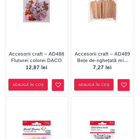
Accesorii craft – AD488
Accesorii craft – AD489
Fluturei colorei DACO
Bețe de-nghețată mini
DACO
12,87
lei
7,27
lei
ADAUGĂ ÎN COȘ
ADAUGĂ ÎN COȘ