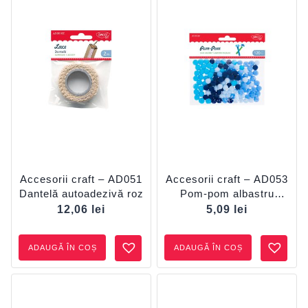
Accesorii craft – AD051
Accesorii craft – AD053
Dantelă autoadezivă roz
Pom-pom albastru
degrade DACO
12,06
lei
5,09
lei
ADAUGĂ ÎN COȘ
ADAUGĂ ÎN COȘ