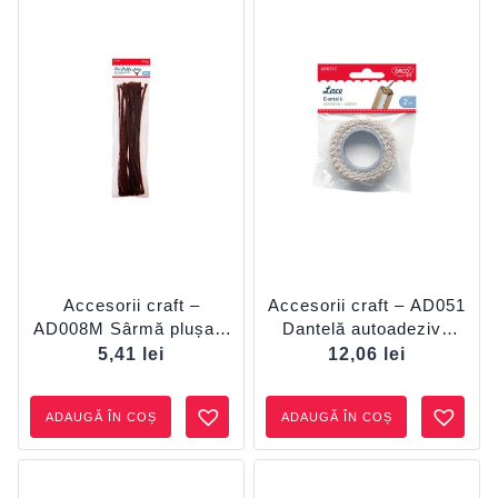
Accesorii craft –
Accesorii craft – AD051
AD008M Sârmă plușată
Dantelă autoadezivă
maro
crem
5,41
lei
12,06
lei
ADAUGĂ ÎN COȘ
ADAUGĂ ÎN COȘ