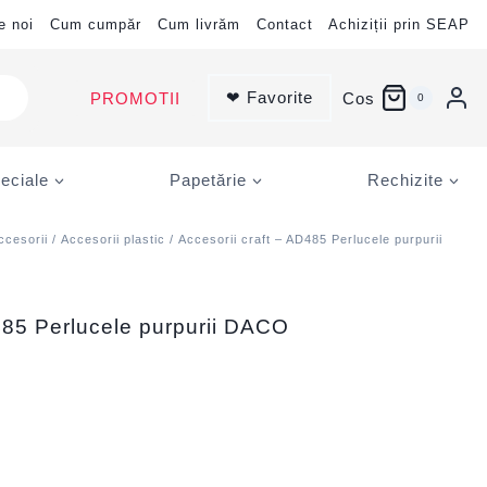
e noi
Cum cumpăr
Cum livrăm
Contact
Achiziții prin SEAP
❤ Favorite
PROMOTII
Cos
0
eciale
Papetărie
Rechizite
ccesorii
/
Accesorii plastic
/ Accesorii craft – AD485 Perlucele purpurii
485 Perlucele purpurii DACO