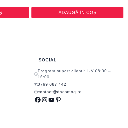
Ș
ADAUGĂ ÎN COȘ
SOCIAL
Program suport clienți: L-V 08:00 –
16:00
0769 087 442
contact@dacomag.ro
Facebook
Instagram
YouTube
Pinterest