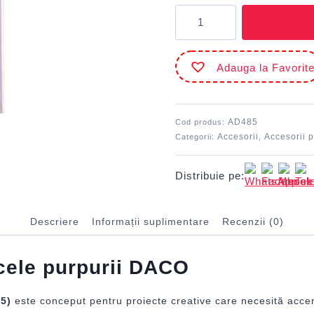
Cantitate
Accesorii
craft
-
Adauga la Favorit
AD485
Perlucele
purpurii
DACO
AD485
Cod produs:
Accesorii
Accesorii p
Categorii:
,
Distribuie pe:
Descriere
Informații suplimentare
Recenzii (0)
ucele purpurii DACO
85)
este conceput pentru proiecte creative care necesită accent