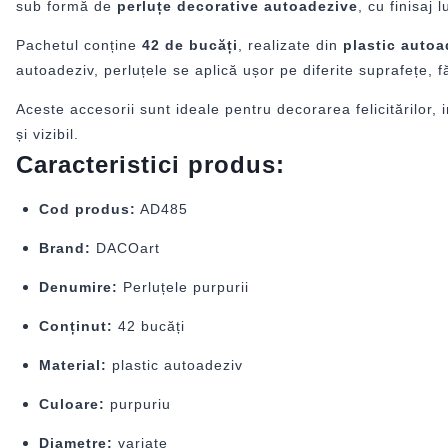
sub formă de
perluțe decorative autoadezive
, cu finisaj
Pachetul conține
42 de bucăți
, realizate din
plastic autoa
autoadeziv, perluțele se aplică ușor pe diferite suprafețe, fă
Aceste accesorii sunt ideale pentru decorarea felicitărilor, i
și vizibil.
Caracteristici produs:
Cod produs:
AD485
Brand:
DACOart
Denumire:
Perluțele purpurii
Conținut:
42 bucăți
Material:
plastic autoadeziv
Culoare:
purpuriu
Diametre:
variate