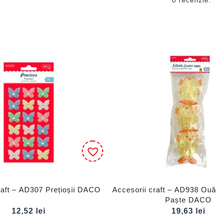
raft – AD307 Prețioșii DACO
Accesorii craft – AD938 Ouă
Paște DACO
12,52
lei
19,63
lei