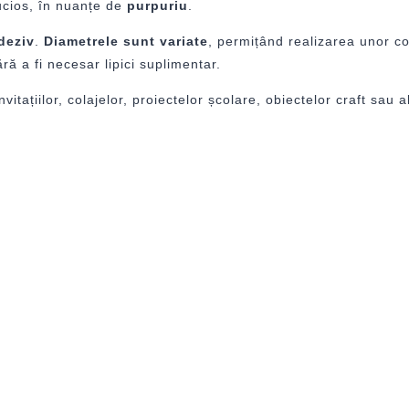
 lucios, în nuanțe de
purpuriu
.
deziv
.
Diametrele sunt variate
, permițând realizarea unor com
ră a fi necesar lipici suplimentar.
nvitațiilor, colajelor, proiectelor școlare, obiectelor craft sau