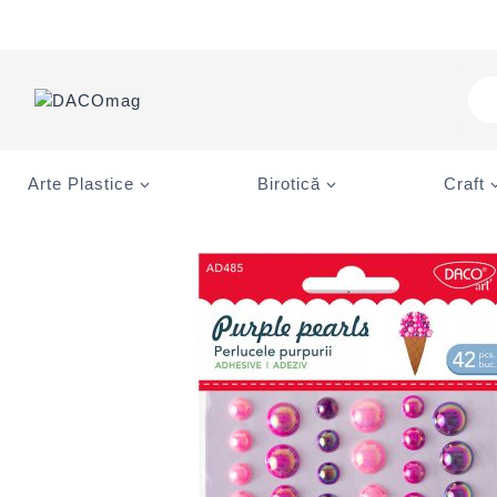
Skip
to
content
Pro
sea
Arte Plastice
Birotică
Craft