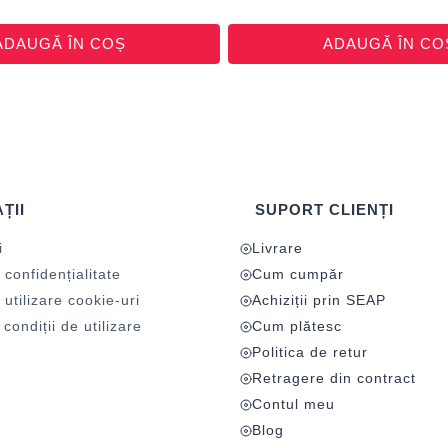
ADAUGĂ ÎN COȘ
ADAUGĂ ÎN CO
ȚII
SUPORT CLIENȚI
i
Livrare
 confidențialitate
Cum cumpăr
 utilizare cookie-uri
Achiziții prin SEAP
condiții de utilizare
Cum plătesc
Politica de retur
Retragere din contract
Contul meu
Blog