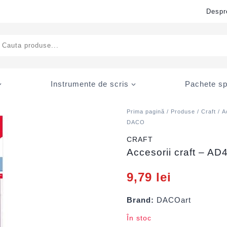
Despr
ducts
rch
Instrumente de scris
Pachete sp
Prima pagină
/
Produse
/
Craft
/
A
DACO
CRAFT
Accesorii craft – AD
9,79
lei
Brand:
DACOart
În stoc