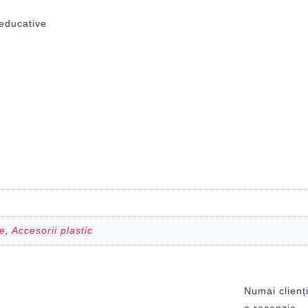
 educative
ve
,
Accesorii plastic
Numai clienți
o recenzie.