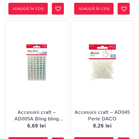
ADAUGĂ ÎN COȘ
ADAUGĂ ÎN COȘ
Accesorii craft –
Accesorii craft – AD045
AD005A Bling bling
Perle DACO
diamante albastru
6,69
lei
8,26
lei
DACO