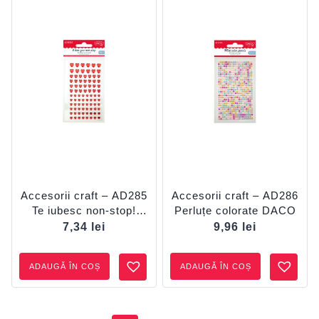
Accesorii craft – AD285
Accesorii craft – AD286
Te iubesc non-stop!
Perluțe colorate DACO
DACO
7,34
lei
9,96
lei
ADAUGĂ ÎN COȘ
ADAUGĂ ÎN COȘ