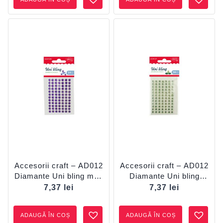
Accesorii craft – AD012
Accesorii craft – AD012
Diamante Uni bling mov
Diamante Uni bling
DACO
verde DACO
7,37
lei
7,37
lei
ADAUGĂ ÎN COȘ
ADAUGĂ ÎN COȘ