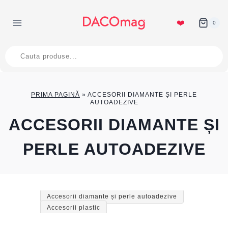
Skip
to
❤️
0
content
Products
search
PRIMA PAGINĂ
»
ACCESORII DIAMANTE ȘI PERLE
AUTOADEZIVE
ACCESORII DIAMANTE ȘI
PERLE AUTOADEZIVE
Accesorii diamante și perle autoadezive
Accesorii plastic