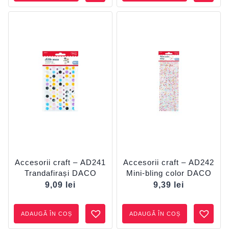
Accesorii craft – AD241
Accesorii craft – AD242
Trandafirași DACO
Mini-bling color DACO
9,09
lei
9,39
lei
ADAUGĂ ÎN COȘ
ADAUGĂ ÎN COȘ