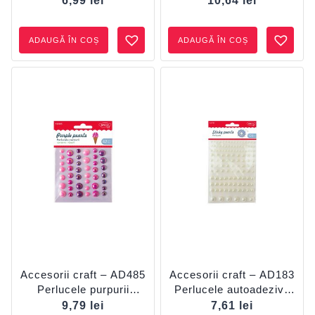
6,99
lei
10,64
lei
ADAUGĂ ÎN COȘ
ADAUGĂ ÎN COȘ
Accesorii craft – AD485
Accesorii craft – AD183
Perlucele purpurii
Perlucele autoadezive
DACO
DACO
9,79
lei
7,61
lei