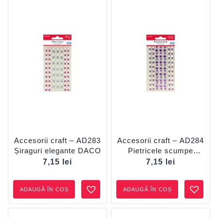
Accesorii craft – AD283
Accesorii craft – AD284
Șiraguri elegante DACO
Pietricele scumpe
DACO
7,15
lei
7,15
lei
ADAUGĂ ÎN COȘ
ADAUGĂ ÎN COȘ