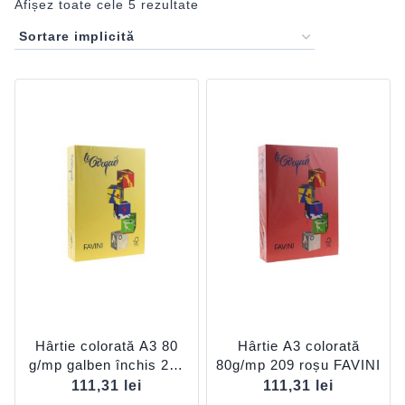
Afișez toate cele 5 rezultate
Hârtie colorată A3 80
Hârtie A3 colorată
g/mp galben închis 200
80g/mp 209 roșu FAVINI
FAVINI
111,31
lei
111,31
lei