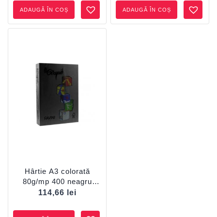
ADAUGĂ ÎN COȘ
ADAUGĂ ÎN COȘ
Hârtie A3 colorată
80g/mp 400 neagru
FAVINI
114,66
lei