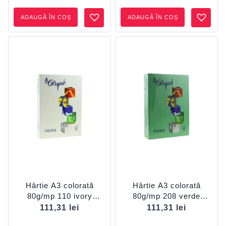
ADAUGĂ ÎN COȘ
ADAUGĂ ÎN COȘ
Hârtie A3 colorată
Hârtie A3 colorată
80g/mp 110 ivory
80g/mp 208 verde
FAVINI
închis FAVINI
111,31
lei
111,31
lei