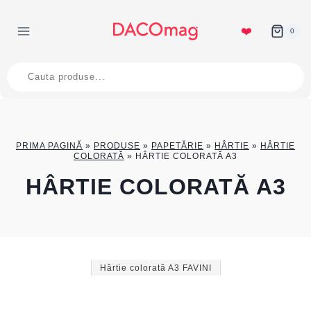
Skip
to
❤️
0
content
Products
search
PRIMA PAGINĂ
»
PRODUSE
»
PAPETĂRIE
»
HÂRTIE
»
HÂRTIE
COLORATĂ
»
HÂRTIE COLORATĂ A3
HÂRTIE COLORATĂ A3
Hârtie colorată A3 FAVINI