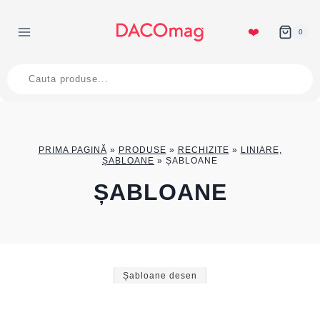
Skip
to
❤️
0
content
Products
search
PRIMA PAGINĂ
»
PRODUSE
»
RECHIZITE
»
LINIARE,
ȘABLOANE
»
ȘABLOANE
ȘABLOANE
Șabloane desen