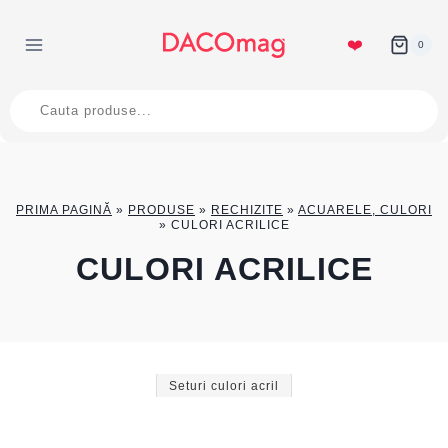
Skip
to
❤️
0
content
Products
search
PRIMA PAGINĂ
»
PRODUSE
»
RECHIZITE
»
ACUARELE, CULORI
»
CULORI ACRILICE
CULORI ACRILICE
Seturi culori acril