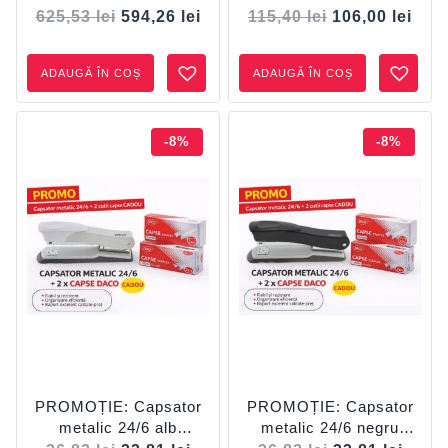
prindere plată +
Prețul
Preț
625,53
lei
594,26
lei
115,40
lei
106,00
lei
Decapsator DC001 & 2
inițial
cure
cutii capse CP924
a
este
ADAUGĂ ÎN COȘ
ADAUGĂ ÎN COȘ
CADOU
fost:
106,
115,40 lei.
-8%
-8%
PROMOȚIE: Capsator
PROMOȚIE: Capsator
metalic 24/6 alb
metalic 24/6 negru