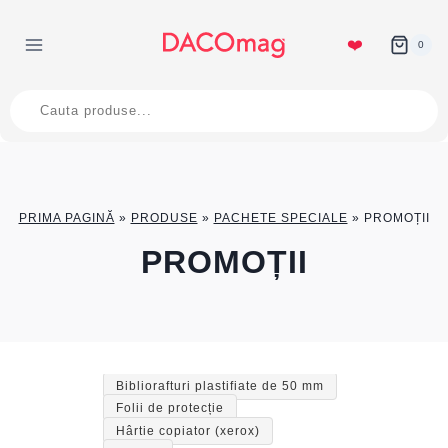
Skip
to
❤️
0
content
Products
search
PRIMA PAGINĂ
»
PRODUSE
»
PACHETE SPECIALE
»
PROMOȚII
PROMOȚII
Bibliorafturi plastifiate de 50 mm
Folii de protecție
Hârtie copiator (xerox)