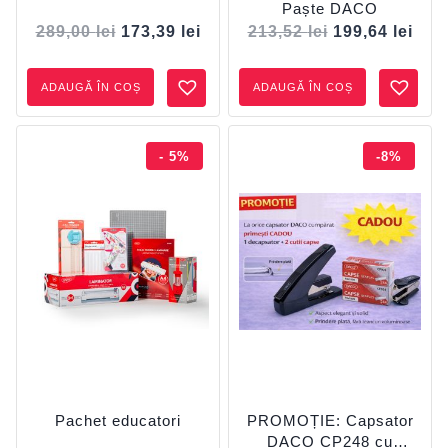
Paște DACO
289,00
lei
173,39
lei
213,52
lei
199,64
lei
ADAUGĂ ÎN COȘ
ADAUGĂ ÎN COȘ
- 5%
-8%
Pachet educatori
PROMOȚIE: Capsator
DACO CP248 cu