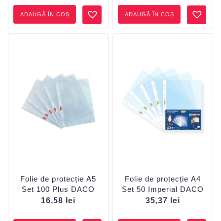
cm CADOU
cm PD2430 CADOU
a
este:
a
este:
ADAUGĂ ÎN COȘ
ADAUGĂ ÎN COȘ
fost:
48,28 lei.
fost:
88,18 
53,36 lei.
95,25 lei.
Folie de protecție A5
Folie de protecție A4
Set 100 Plus DACO
Set 50 Imperial DACO
16,58
lei
35,37
lei