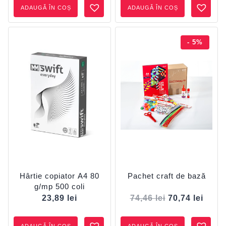
ADAUGĂ ÎN COȘ
ADAUGĂ ÎN COȘ
- 5%
Hârtie copiator A4 80
Pachet craft de bază
g/mp 500 coli
23,89
lei
74,46
lei
70,74
lei