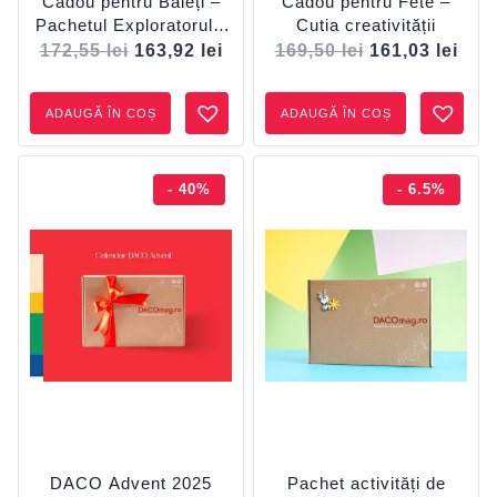
Cadou pentru Băieți –
Cadou pentru Fete –
Pachetul Exploratorului
Cutia creativității
Creativ
172,55
lei
163,92
lei
169,50
lei
161,03
lei
ADAUGĂ ÎN COȘ
ADAUGĂ ÎN COȘ
- 40%
- 6.5%
DACO Advent 2025
Pachet activități de