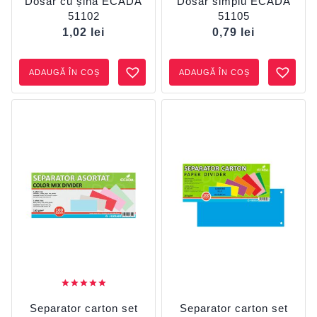
Dosar cu șină ECADA
Dosar simplu ECADA
51102
51105
1,02
lei
0,79
lei
ADAUGĂ ÎN COȘ
ADAUGĂ ÎN COȘ
Evaluat la
5.00
Separator carton set
Separator carton set
din 5