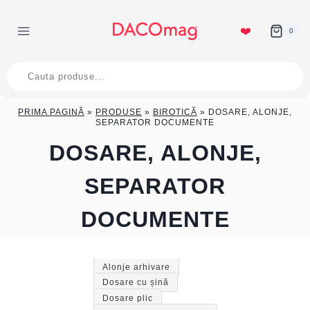
Skip
to
❤️
0
content
Products
search
PRIMA PAGINĂ
»
PRODUSE
»
BIROTICĂ
»
DOSARE, ALONJE,
SEPARATOR DOCUMENTE
DOSARE, ALONJE,
SEPARATOR
DOCUMENTE
Alonje arhivare
Dosare cu șină
Dosare plic