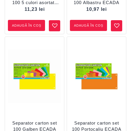
100 5 culori asortate
100 Albastru ECADA
ECADA
11,23
lei
10,97
lei
ADAUGĂ ÎN COȘ
ADAUGĂ ÎN COȘ
Separator carton set
Separator carton set
100 Galben ECADA
100 Portocaliu ECADA