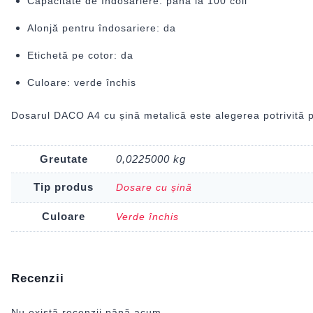
Capacitate de îndosariere: până la 100 coli
Alonjă pentru îndosariere: da
Etichetă pe cotor: da
Culoare: verde închis
Dosarul DACO A4 cu șină metalică este alegerea potrivită pen
Greutate
0,0225000 kg
Tip produs
Dosare cu șină
Culoare
Verde închis
Recenzii
Nu există recenzii până acum.