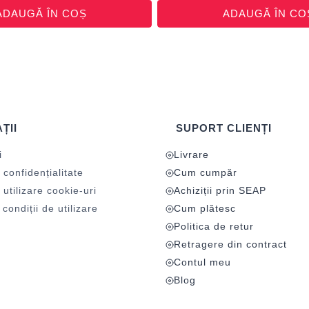
ADAUGĂ ÎN COȘ
ADAUGĂ ÎN CO
ȚII
SUPORT CLIENȚI
i
Livrare
 confidențialitate
Cum cumpăr
 utilizare cookie-uri
Achiziții prin SEAP
condiții de utilizare
Cum plătesc
Politica de retur
Retragere din contract
Contul meu
Blog