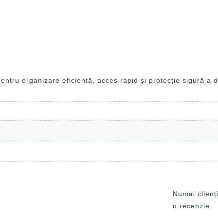
tru organizare eficientă, acces rapid și protecție sigură a do
Numai clienți
o recenzie.