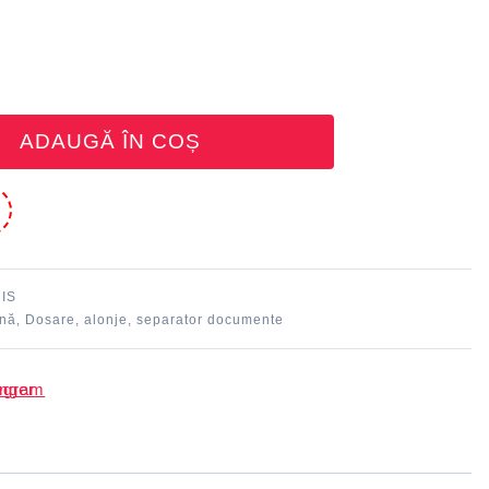
ADAUGĂ ÎN COȘ
e
IS
ină
Dosare, alonje, separator documente
,