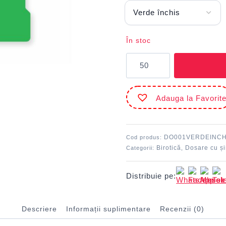
În stoc
Cantitate
Dosar
plastic
cu
Adauga la Favorit
șină
Verde
închis
DACO
DO001VERDEINCH
Cod produs:
Birotică
Dosare cu ș
Categorii:
,
Distribuie pe:
Descriere
Informații suplimentare
Recenzii (0)