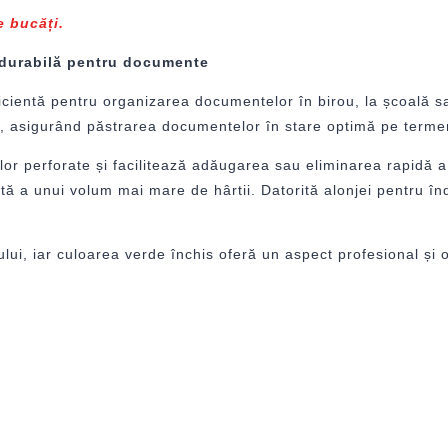
e bucăți.
 durabilă pentru documente
ficientă pentru organizarea documentelor în birou, la școală s
ii, asigurând păstrarea documentelor în stare optimă pe terme
or perforate și facilitează adăugarea sau eliminarea rapidă a 
ntă a unui volum mai mare de hârtii. Datorită alonjei pentru în
tului, iar culoarea verde închis oferă un aspect profesional și