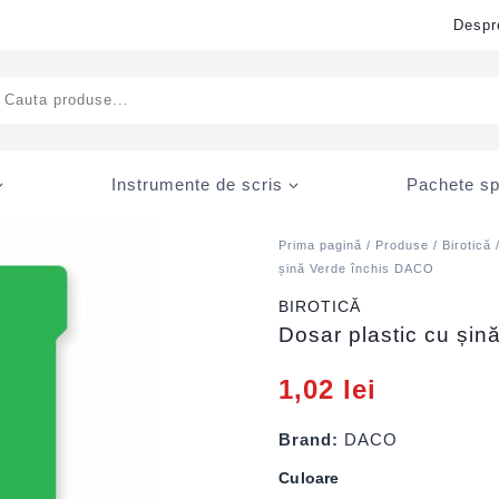
Despr
ducts
rch
Instrumente de scris
Pachete sp
Prima pagină
/
Produse
/
Birotică
șină Verde închis DACO
BIROTICĂ
Dosar plastic cu și
1,02
lei
Brand:
DACO
Culoare