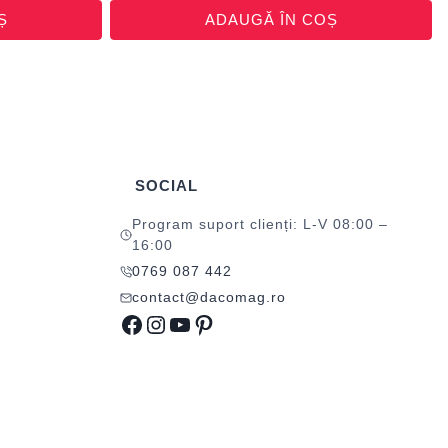
Ș
ADAUGĂ ÎN COȘ
SOCIAL
Program suport clienți: L-V 08:00 –
16:00
0769 087 442
contact@dacomag.ro
Facebook
Instagram
YouTube
Pinterest