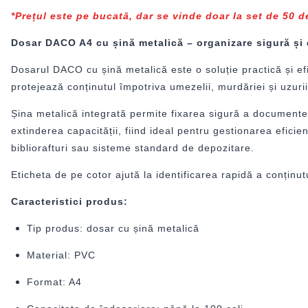
*Prețul este pe bucată, dar se vinde doar la set de 50 d
Dosar DACO A4 cu șină metalică – organizare sigură și
Dosarul
DACO
cu șină metalică este o soluție practică și e
protejează conținutul împotriva umezelii, murdăriei și uzur
Șina metalică integrată permite fixarea sigură a documentel
extinderea capacității, fiind ideal pentru gestionarea eficie
bibliorafturi sau sisteme standard de depozitare.
Eticheta de pe cotor ajută la identificarea rapidă a conținu
Caracteristici produs:
Tip produs: dosar cu șină metalică
Material: PVC
Format: A4