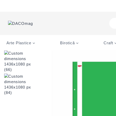
Skip
to
content
Pro
sea
Arte Plastice
Birotică
Craft