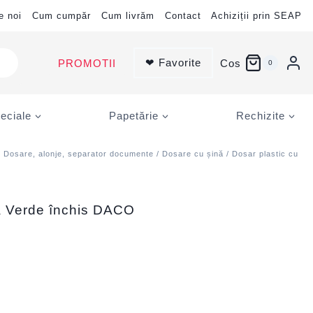
e noi
Cum cumpăr
Cum livrăm
Contact
Achiziții prin SEAP
❤ Favorite
PROMOTII
Cos
0
eciale
Papetărie
Rechizite
/
Dosare, alonje, separator documente
/
Dosare cu șină
/ Dosar plastic cu
nă Verde închis DACO