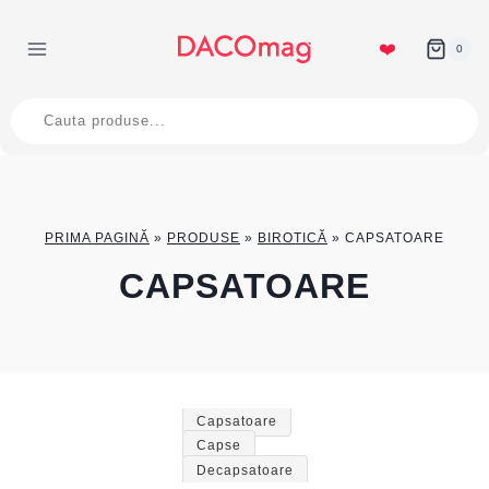
Skip
to
❤️
0
content
Products
search
PRIMA PAGINĂ
»
PRODUSE
»
BIROTICĂ
»
CAPSATOARE
CAPSATOARE
Capsatoare
Capse
Decapsatoare