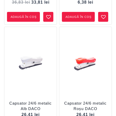
CP243N + 2 cutii capse
Prețul
Prețul
36,83
lei
33,81
lei
6,38
lei
CP924 CADOU
inițial
curent
a
este:
ADAUGĂ ÎN COȘ
ADAUGĂ ÎN COȘ
fost:
33,81 lei.
36,83 lei.
Capsator 24/6 metalic
Capsator 24/6 metalic
Alb DACO
Roșu DACO
26,41
lei
26,41
lei