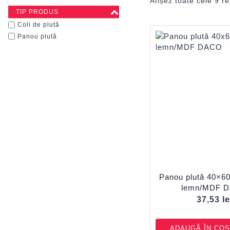
Afișez toate cele 9 re
TIP PRODUS
Coli de plută
Panou plută
Panou plută 40×
lemn/MDF 
37,53
le
ADAUGĂ ÎN COȘ