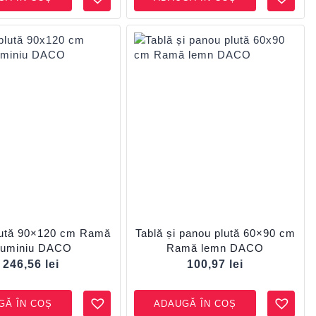
lută 90×120 cm Ramă
Tablă și panou plută 60×90 cm
luminiu DACO
Ramă lemn DACO
246,56
lei
100,97
lei
GĂ ÎN COȘ
ADAUGĂ ÎN COȘ