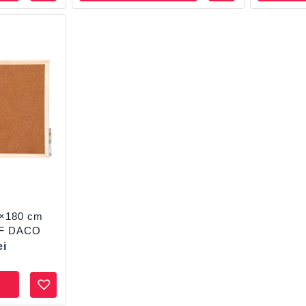
0×180 cm
F DACO
ei