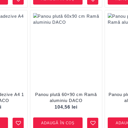
adezive A4 1
Panou plută 60×90 cm Ramă
Panou p
DACO
aluminiu DACO
a
i
104,56
lei
ADAUGĂ ÎN COȘ
ADAU