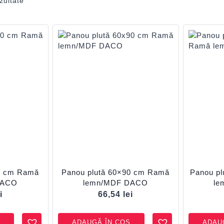
zultate
60 cm Ramă
Panou plută 60×90 cm Ramă
Panou p
DACO
lemn/MDF DACO
le
i
66,54
lei
ADAUGĂ ÎN COȘ
ADAU