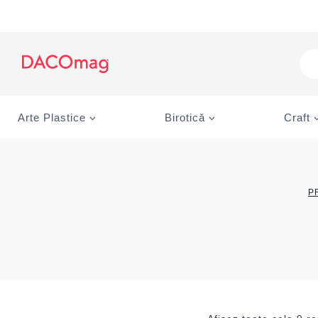
Skip
to
content
Pro
sea
Arte Plastice
Birotică
Craft
P