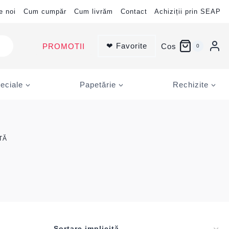
e noi
Cum cumpăr
Cum livrăm
Contact
Achiziții prin SEAP
❤ Favorite
PROMOTII
Cos
0
eciale
Papetărie
Rechizite
TĂ