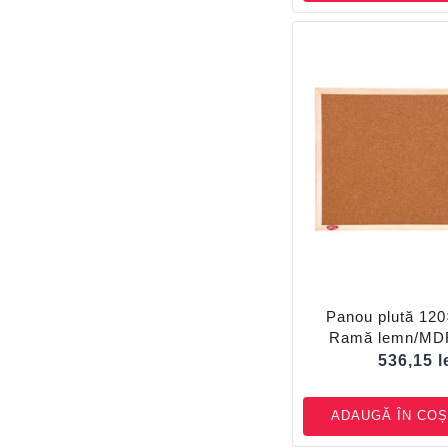
Panou plută 12
Ramă lemn/MD
536,15
l
ADAUGĂ ÎN COȘ