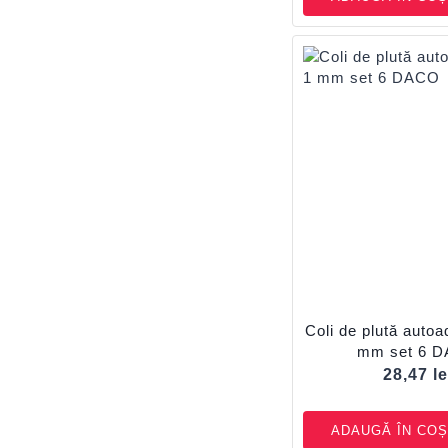
Coli de plută auto
mm set 6 
28,47
le
ADAUGĂ ÎN COȘ