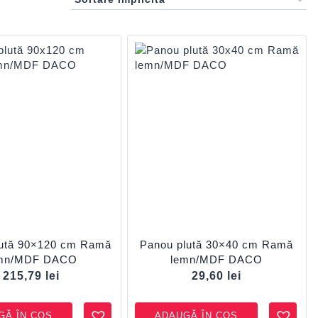
lută 90×120 cm Ramă
Panou plută 30×40 cm Ramă
mn/MDF DACO
lemn/MDF DACO
215,79
lei
29,60
lei
GĂ ÎN COȘ
ADAUGĂ ÎN COȘ