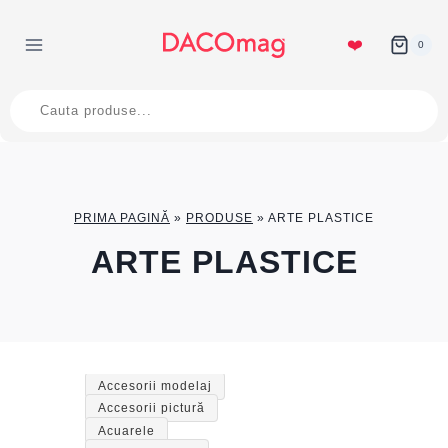
Skip
to
❤️
0
content
Products
search
PRIMA PAGINĂ
»
PRODUSE
»
ARTE PLASTICE
ARTE PLASTICE
Accesorii modelaj
Accesorii pictură
Acuarele