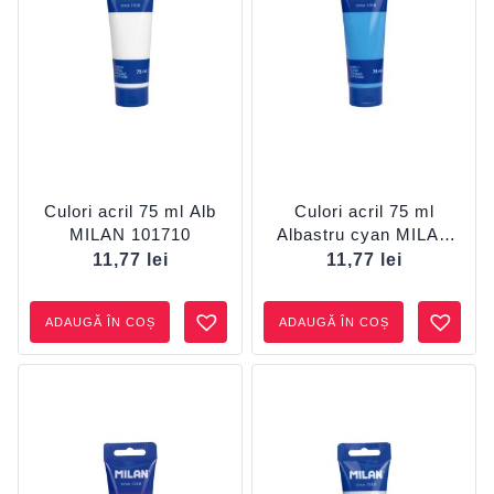
Culori acril 75 ml Alb
Culori acril 75 ml
MILAN 101710
Albastru cyan MILAN
101752
11,77
lei
11,77
lei
ADAUGĂ ÎN COȘ
ADAUGĂ ÎN COȘ