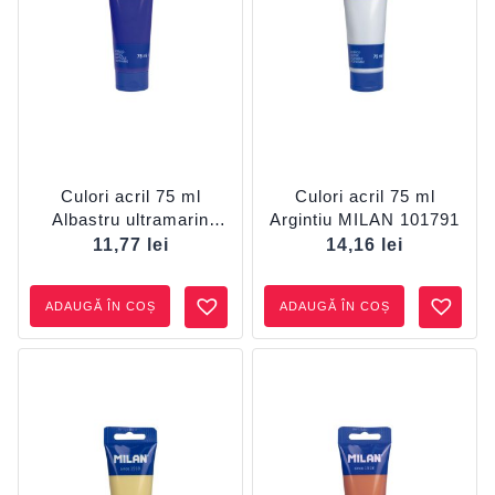
Culori acril 75 ml
Culori acril 75 ml
Albastru ultramarin
Argintiu MILAN 101791
MILAN 101750
11,77
lei
14,16
lei
ADAUGĂ ÎN COȘ
ADAUGĂ ÎN COȘ