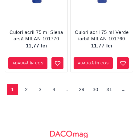
Culori acril 75 ml Siena
Culori acril 75 ml Verde
arsă MILAN 101770
iarbă MILAN 101760
11,77
lei
11,77
lei
ADAUGĂ ÎN COȘ
ADAUGĂ ÎN COȘ
1
2
3
4
…
29
30
31
→