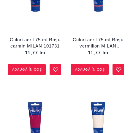
Culori acril 75 ml Roșu
Culori acril 75 ml Roșu
carmin MILAN 101731
vermilion MILAN
101730
11,77
lei
11,77
lei
ADAUGĂ ÎN COȘ
ADAUGĂ ÎN COȘ