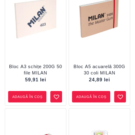
Bloc A3 schițe 200G 50
Bloc A5 acuarelă 300G
file MILAN
30 coli MILAN
59,91
lei
24,89
lei
ADAUGĂ ÎN COȘ
ADAUGĂ ÎN COȘ