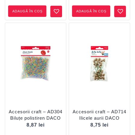
ADAUGĂ ÎN COȘ
ADAUGĂ ÎN COȘ
Accesorii craft – AD304
Accesorii craft – AD714
Biluțe polistiren DACO
Ilicele aurii DACO
8,87
lei
8,75
lei