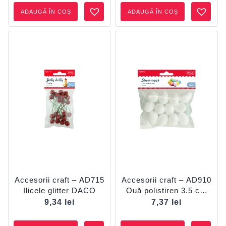
ADAUGĂ ÎN COȘ
ADAUGĂ ÎN COȘ
Accesorii craft – AD715
Accesorii craft – AD910
Ilicele glitter DACO
Ouă polistiren 3.5 cm
DACO
9,34
lei
7,37
lei