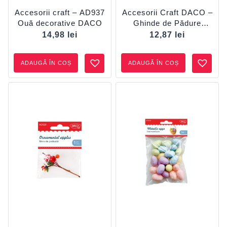
Accesorii craft – AD937
Accesorii Craft DACO –
Ouă decorative DACO
Ghinde de Pădure
AD527
14,98
lei
12,87
lei
ADAUGĂ ÎN COȘ
ADAUGĂ ÎN COȘ