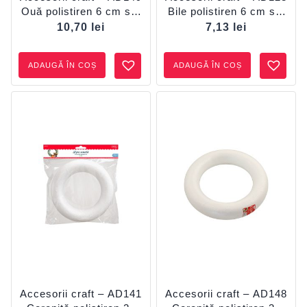
Ouă polistiren 6 cm set
Bile polistiren 6 cm set
10 DACO
4 DACO
10,70
lei
7,13
lei
ADAUGĂ ÎN COȘ
ADAUGĂ ÎN COȘ
Accesorii craft – AD141
Accesorii craft – AD148