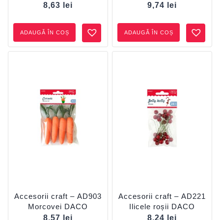
cm DACO
cm DACO
8,63
lei
9,74
lei
ADAUGĂ ÎN COȘ
ADAUGĂ ÎN COȘ
Accesorii craft – AD903
Accesorii craft – AD221
Morcovei DACO
Ilicele roșii DACO
8,57
lei
8,24
lei