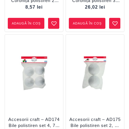
Coroniță polistiren 22
Coroniță polistiren 35
cm DACO
cm DACO
8,57
lei
26,02
lei
ADAUGĂ ÎN COȘ
ADAUGĂ ÎN COȘ
Accesorii craft – AD174
Accesorii craft – AD175
Bile polistiren set 4, 7.5
Bile polistiren set 2, 10