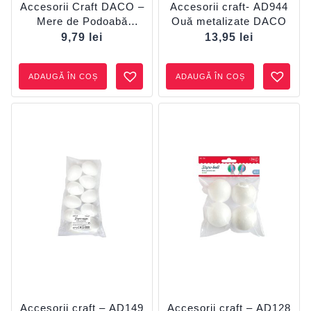
Accesorii Craft DACO –
Accesorii craft- AD944
Mere de Podoabă
Ouă metalizate DACO
AD528
9,79
lei
13,95
lei
ADAUGĂ ÎN COȘ
ADAUGĂ ÎN COȘ
Accesorii craft – AD149
Accesorii craft – AD128