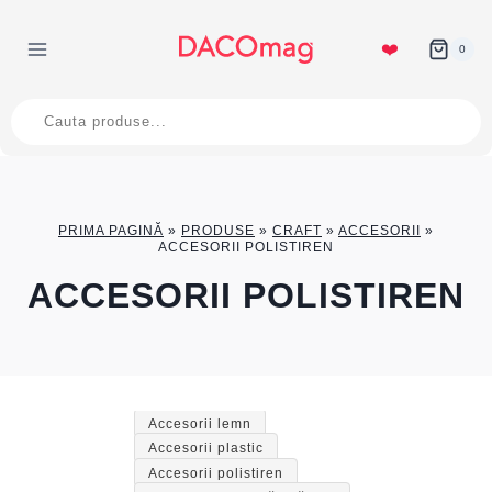
Skip
to
❤️
0
content
Products
search
PRIMA PAGINĂ
»
PRODUSE
»
CRAFT
»
ACCESORII
»
ACCESORII POLISTIREN
ACCESORII POLISTIREN
Accesorii lemn
Accesorii plastic
Accesorii polistiren