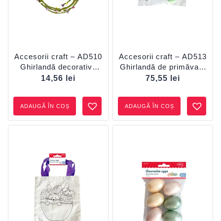
Accesorii craft – AD510
Accesorii craft – AD513
Ghirlandă decorativă
Ghirlandă de primăvară
DACO
DACO
14,56
lei
75,55
lei
ADAUGĂ ÎN COȘ
ADAUGĂ ÎN COȘ