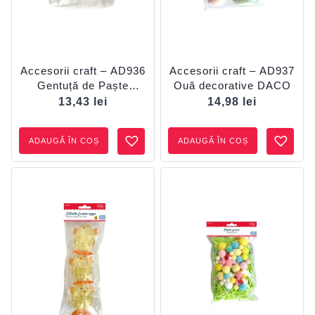
Accesorii craft – AD936
Accesorii craft – AD937
Gentuță de Paște
Ouă decorative DACO
DACO
13,43
lei
14,98
lei
ADAUGĂ ÎN COȘ
ADAUGĂ ÎN COȘ