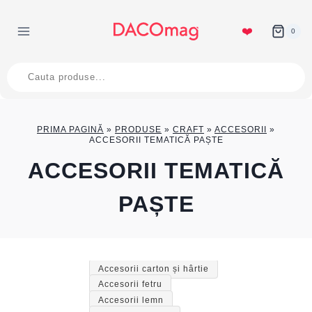
Skip
to
❤️
0
content
Products
search
PRIMA PAGINĂ
»
PRODUSE
»
CRAFT
»
ACCESORII
»
ACCESORII TEMATICĂ PAȘTE
ACCESORII TEMATICĂ
PAȘTE
Accesorii carton și hârtie
Accesorii fetru
Accesorii lemn