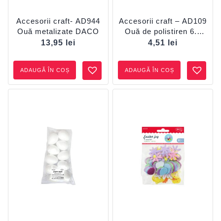
Accesorii craft- AD944
Accesorii craft – AD109
Ouă metalizate DACO
Ouă de polistiren 6.5
cm set 4 DACO
13,95
lei
4,51
lei
ADAUGĂ ÎN COȘ
ADAUGĂ ÎN COȘ