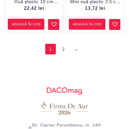
Ouă plastic 10 cm
Mini ouă plastic 2.5 cm
DACO
DACO
22,42
lei
13,72
lei
ADAUGĂ ÎN COȘ
ADAUGĂ ÎN COȘ
1
2
→
Str. Ciprian Porumbescu, nr. 14H