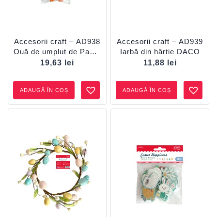
Accesorii craft – AD938
Accesorii craft – AD939
Ouă de umplut de Paște
Iarbă din hârtie DACO
DACO
19,63
lei
11,88
lei
ADAUGĂ ÎN COȘ
ADAUGĂ ÎN COȘ