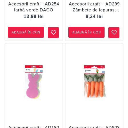
Accesorii craft – AD254
Accesorii craft – AD299
Iarbă verde DACO
Zâmbete de iepurași
DACO
13,98
lei
8,24
lei
ADAUGĂ ÎN COȘ
ADAUGĂ ÎN COȘ
Accesorii craft – AD180
Accesorii craft – AD903