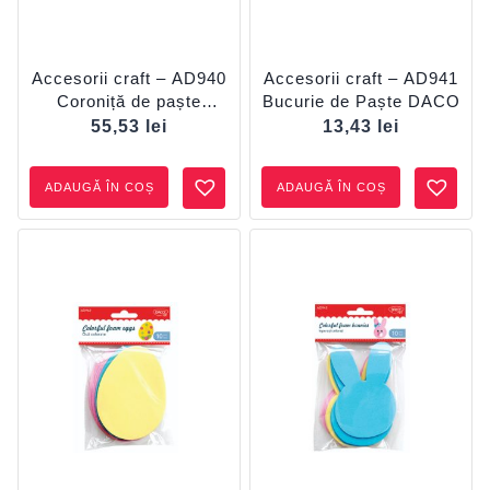
Accesorii craft – AD940
Accesorii craft – AD941
Coroniță de paște
Bucurie de Paște DACO
DACO
55,53
lei
13,43
lei
ADAUGĂ ÎN COȘ
ADAUGĂ ÎN COȘ