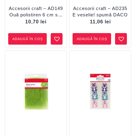
Accesorii craft – AD149
Accesorii craft – AD235
Ouă polistiren 6 cm set
E veselie! spumă DACO
10 DACO
10,70
lei
11,06
lei
ADAUGĂ ÎN COȘ
ADAUGĂ ÎN COȘ