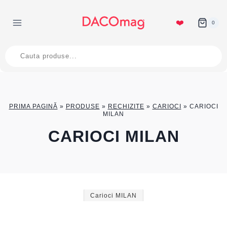
Skip
to
❤️
0
content
Products
search
PRIMA PAGINĂ
»
PRODUSE
»
RECHIZITE
»
CARIOCI
»
CARIOCI
MILAN
CARIOCI MILAN
Carioci MILAN