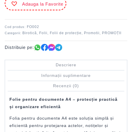
Adauga la Favorite
A4
Set
100
Plus
FO002
Cod produs:
DACO
Birotică
Folii
Folii de protecție
Promotii
PROMOȚII
Categorii:
,
,
,
,
Distribuie pe:
Descriere
Informații suplimentare
Recenzii (0)
Folie pentru documente A4 – protecție practică
și organizare eficientă
Folia pentru documente A4 este soluția simplă și
eficientă pentru protejarea actelor, notițelor și