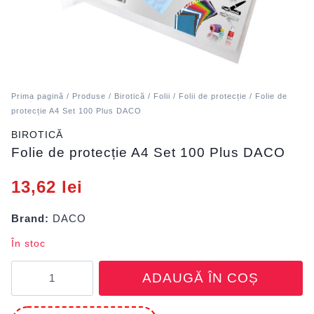
Prima pagină
/
Produse
/
Birotică
/
Folii
/
Folii de protecție
/ Folie de
protecție A4 Set 100 Plus DACO
BIROTICĂ
Folie de protecție A4 Set 100 Plus DACO
13,62
lei
Brand:
DACO
În stoc
Cantitate
ADAUGĂ ÎN COȘ
Folie
de
protecție