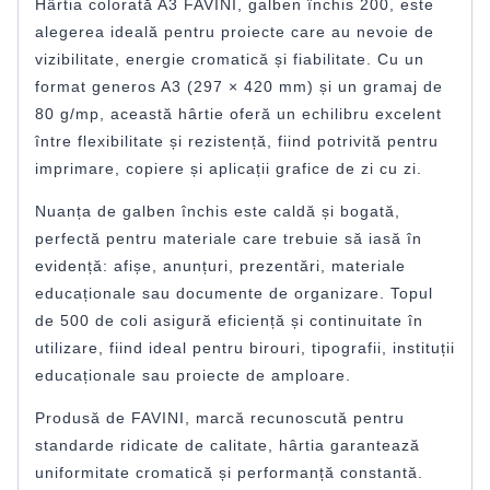
Hârtia colorată A3 FAVINI, galben închis 200, este
alegerea ideală pentru proiecte care au nevoie de
vizibilitate, energie cromatică și fiabilitate. Cu un
format generos A3 (297 × 420 mm) și un gramaj de
80 g/mp, această hârtie oferă un echilibru excelent
între flexibilitate și rezistență, fiind potrivită pentru
imprimare, copiere și aplicații grafice de zi cu zi.
Nuanța de galben închis este caldă și bogată,
perfectă pentru materiale care trebuie să iasă în
evidență: afișe, anunțuri, prezentări, materiale
educaționale sau documente de organizare. Topul
de 500 de coli asigură eficiență și continuitate în
utilizare, fiind ideal pentru birouri, tipografii, instituții
educaționale sau proiecte de amploare.
Produsă de FAVINI, marcă recunoscută pentru
standarde ridicate de calitate, hârtia garantează
uniformitate cromatică și performanță constantă.