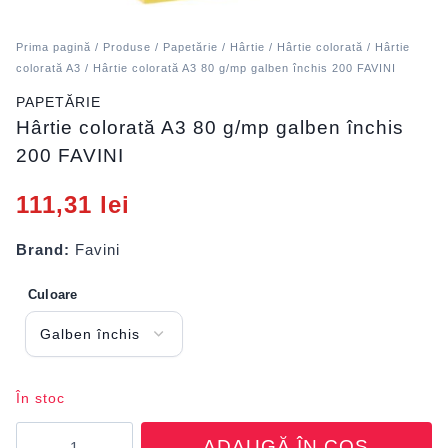
Prima pagină
/
Produse
/
Papetărie
/
Hârtie
/
Hârtie colorată
/
Hârtie
colorată A3
/ Hârtie colorată A3 80 g/mp galben închis 200 FAVINI
PAPETĂRIE
Hârtie colorată A3 80 g/mp galben închis
200 FAVINI
111,31
lei
Brand:
Favini
Culoare
În stoc
Cantitate
ADAUGĂ ÎN COȘ