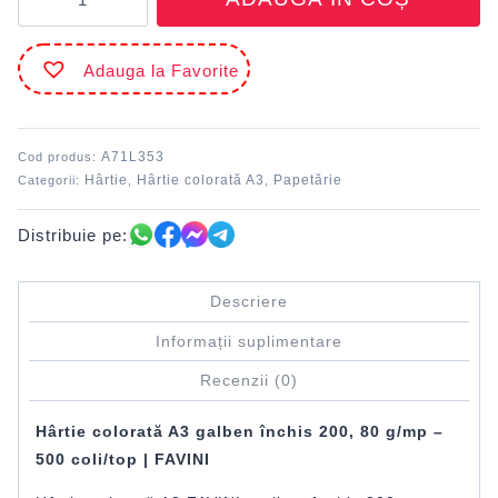
Hârtie
colorată
A3
Adauga la Favorite
80
g/mp
galben
închis
A71L353
Cod produs:
200
Hârtie
Hârtie colorată A3
Papetărie
Categorii:
,
,
FAVINI
Distribuie pe:
Descriere
Informații suplimentare
Recenzii (0)
Hârtie colorată A3 galben închis 200, 80 g/mp –
500 coli/top |
FAVINI