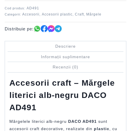
alb-
AD491
Cod produs:
negru
Accesorii
Accesorii plastic
Craft
Mărgele
Categorii:
,
,
,
DACO
Distribuie pe:
Descriere
Informații suplimentare
Recenzii (0)
Accesorii craft – Mărgele
literici alb-negru DACO
AD491
Mărgelele literici alb-negru
DACO AD491
sunt
accesorii craft decorative, realizate din
plastic
, cu