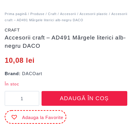
Prima pagină
/
Produse
/
Craft
/
Accesorii
/
Accesorii plastic
/ Accesorii
craft – AD491 Mărgele literici alb-negru DACO
CRAFT
Accesorii craft – AD491 Mărgele literici alb-
negru DACO
10,08
lei
Brand:
DACOart
În stoc
Cantitate
ADAUGĂ ÎN COȘ
Accesorii
craft
-
Adauga la Favorite
AD491
Mărgele
literici