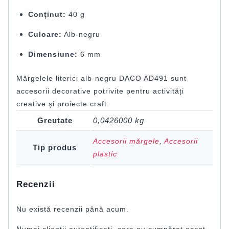
Conținut:
40 g
Culoare:
Alb-negru
Dimensiune:
6 mm
Mărgelele literici alb-negru DACO AD491 sunt
accesorii decorative potrivite pentru activități
creative și proiecte craft.
Greutate
0,0426000 kg
Accesorii mărgele
,
Accesorii
Tip produs
plastic
Recenzii
Nu există recenzii până acum.
Numai clienții autentificați, care au cumpărat acest