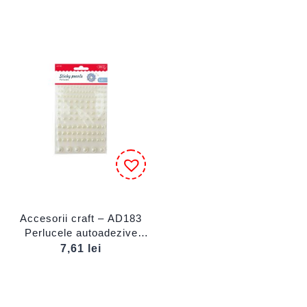
Accesorii craft – AD183
Perlucele autoadezive
DACO
7,61
lei