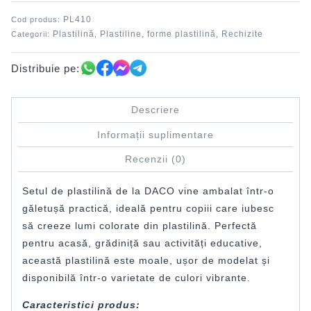
DACO
PL410
Cod produs:
Plastilină
Plastiline, forme plastilină
Rechizite
Categorii:
,
,
Distribuie pe:
Descriere
Informații suplimentare
Recenzii (0)
Setul de plastilină de la DACO vine ambalat într-o
găletușă practică, ideală pentru copiii care iubesc
să creeze lumi colorate din plastilină. Perfectă
pentru acasă, grădiniță sau activități educative,
această plastilină este moale, ușor de modelat și
disponibilă într-o varietate de culori vibrante.
Caracteristici produs: