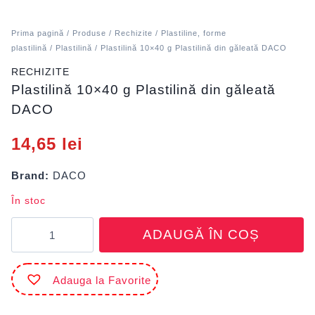
Prima pagină
/
Produse
/
Rechizite
/
Plastiline, forme
plastilină
/
Plastilină
/ Plastilină 10×40 g Plastilină din găleată DACO
RECHIZITE
Plastilină 10×40 g Plastilină din găleată
DACO
14,65
lei
Brand:
DACO
În stoc
Cantitate
ADAUGĂ ÎN COȘ
Plastilină
10x40
g
Adauga la Favorite
Plastilină
din
găleată