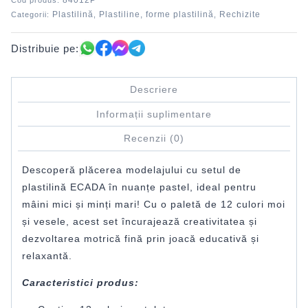
84012P
Cod produs:
Plastilină
Plastiline, forme plastilină
Rechizite
Categorii:
,
,
Distribuie pe:
Descriere
Informații suplimentare
Recenzii (0)
Descoperă plăcerea modelajului cu setul de
plastilină ECADA în nuanțe pastel, ideal pentru
mâini mici și minți mari! Cu o paletă de 12 culori moi
și vesele, acest set încurajează creativitatea și
dezvoltarea motrică fină prin joacă educativă și
relaxantă.
Caracteristici produs: