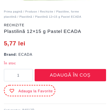
Prima pagină
/
Produse
/
Rechizite
/
Plastiline, forme
plastilină
/
Plastilină
/ Plastilină 12×15 g Pastel ECADA
RECHIZITE
Plastilină 12×15 g Pastel ECADA
5,77
lei
Brand:
ECADA
În stoc
Cantitate
ADAUGĂ ÎN COȘ
Plastilină
12x15
g
Adauga la Favorite
Pastel
ECADA