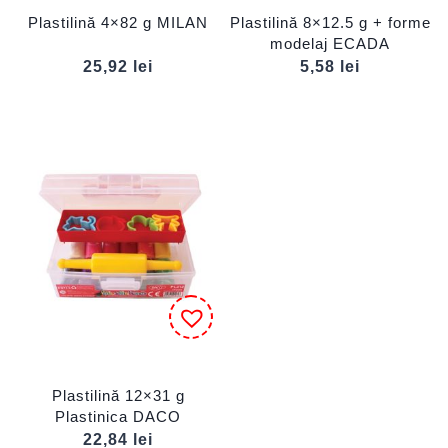
Plastilină 4×82 g MILAN
Plastilină 8×12.5 g + forme
modelaj ECADA
25,92
lei
5,58
lei
Plastilină 12×31 g
Plastinica DACO
22,84
lei