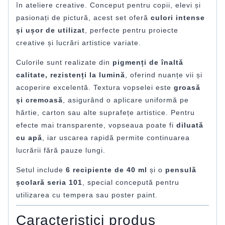
în ateliere creative. Conceput pentru copii, elevi și
pasionați de pictură, acest set oferă
culori intense
și ușor de utilizat
, perfecte pentru proiecte
creative și lucrări artistice variate.
Culorile sunt realizate din
pigmenți de înaltă
calitate, rezistenți la lumină
, oferind nuanțe vii și
acoperire excelentă. Textura vopselei este
groasă
și cremoasă
, asigurând o aplicare uniformă pe
hârtie, carton sau alte suprafețe artistice. Pentru
efecte mai transparente, vopseaua poate fi
diluată
cu apă
, iar uscarea rapidă permite continuarea
lucrării fără pauze lungi.
Setul include
6 recipiente de 40 ml
și o
pensulă
școlară seria 101
, special concepută pentru
utilizarea cu tempera sau poster paint.
Caracteristici produs