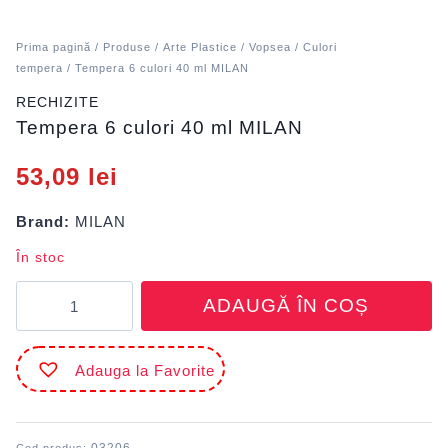
Prima pagină
/
Produse
/
Arte Plastice
/
Vopsea
/
Culori
tempera
/ Tempera 6 culori 40 ml MILAN
RECHIZITE
Tempera 6 culori 40 ml MILAN
53,09
lei
Brand:
MILAN
În stoc
Cantitate
ADAUGĂ ÎN COȘ
Tempera
6
culori
Adauga la Favorite
40
ml
MILAN