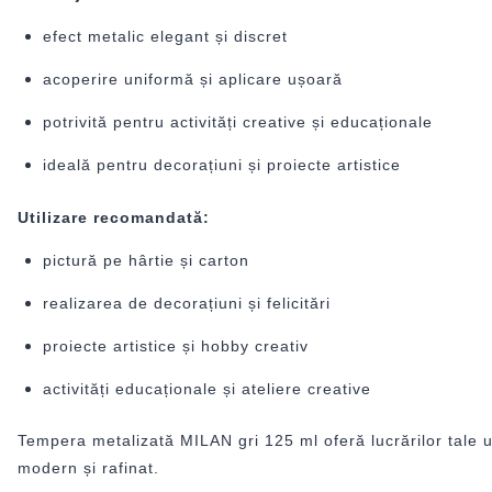
efect metalic elegant și discret
acoperire uniformă și aplicare ușoară
potrivită pentru activități creative și educaționale
ideală pentru decorațiuni și proiecte artistice
Utilizare recomandată:
pictură pe hârtie și carton
realizarea de decorațiuni și felicitări
proiecte artistice și hobby creativ
activități educaționale și ateliere creative
Tempera metalizată MILAN gri 125 ml oferă lucrărilor tale un
modern și rafinat.