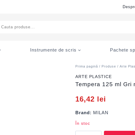
Despr
ducts
rch
Instrumente de scris
Pachete sp
Prima pagină
/
Produse
/
Arte Pla
ARTE PLASTICE
Tempera 125 ml Gri 
16,42
lei
Brand:
MILAN
În stoc
Cantitate