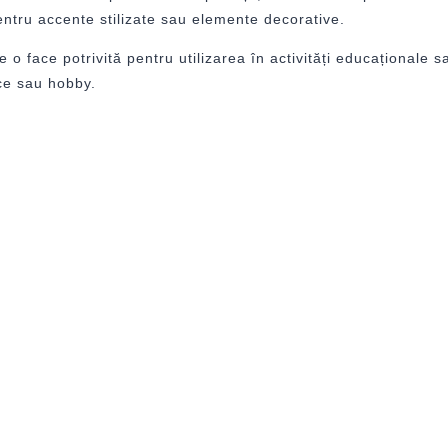
 pentru accente stilizate sau elemente decorative.
 face potrivită pentru utilizarea în activități educaționale s
ice sau hobby.