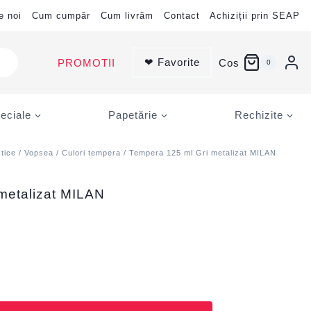
e noi
Cum cumpăr
Cum livrăm
Contact
Achiziții prin SEAP
❤ Favorite
PROMOTII
Cos
0
eciale
Papetărie
Rechizite
stice
/
Vopsea
/
Culori tempera
/ Tempera 125 ml Gri metalizat MILAN
metalizat MILAN