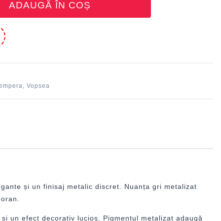
ADAUGĂ ÎN COȘ
e
tempera
Vopsea
,
nte și un finisaj metalic discret. Nuanța gri metalizat
poran.
 și un efect decorativ lucios. Pigmentul metalizat adaugă