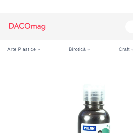
Skip
to
content
Pro
sea
Arte Plastice
Birotică
Craft