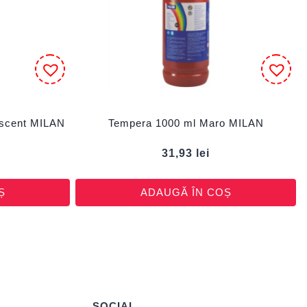
escent MILAN
Tempera 1000 ml Maro MILAN
31,93
lei
Ș
ADAUGĂ ÎN COȘ
SOCIAL