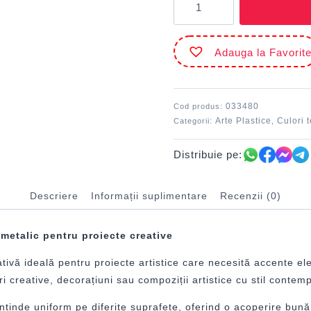
Tempera
125
ml
Adauga la Favorit
Gri
metalizat
MILAN
033480
Cod produs:
Arte Plastice
Culori 
Categorii:
,
Distribuie pe:
Descriere
Informații suplimentare
Recenzii (0)
metalic pentru proiecte creative
ă ideală pentru proiecte artistice care necesită accente elega
ri creative, decorațiuni sau compoziții artistice cu stil contem
întinde uniform pe diferite suprafețe, oferind o acoperire bună