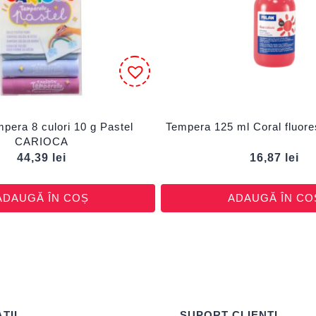
mpera 8 culori 10 g Pastel
Tempera 125 ml Coral fluor
CARIOCA
44,39
lei
16,87
lei
ADAUGĂ ÎN COȘ
ADAUGĂ ÎN CO
ȚII
SUPORT CLIENȚI