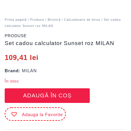
Prima pagină
/
Produse
/
Birotică
/
Calculatoare de birou
/ Set cadou
calculator Sunset roz MILAN
PRODUSE
Set cadou calculator Sunset roz MILAN
109,41
lei
Brand:
MILAN
În stoc
Cantitate
ADAUGĂ ÎN COȘ
Set
cadou
calculator
Adauga la Favorite
Sunset
roz
MILAN