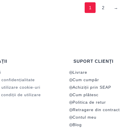
1
2
→
ȚII
SUPORT CLIENȚI
i
Livrare
 confidențialitate
Cum cumpăr
 utilizare cookie-uri
Achiziții prin SEAP
condiții de utilizare
Cum plătesc
Politica de retur
Retragere din contract
Contul meu
Blog