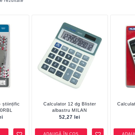
e rezultate
științific
Calculator 12 dg Blister
Calcula
10RBL
albastru MILAN
ei
52,27
lei
ADAUGĂ ÎN COȘ
ADAU