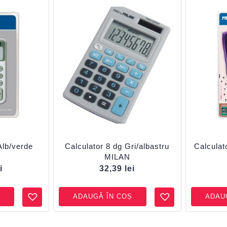
Alb/verde
Calculator 8 dg Gri/albastru
Calculat
MILAN
i
32,39
lei
ADAUGĂ ÎN COȘ
ADAU