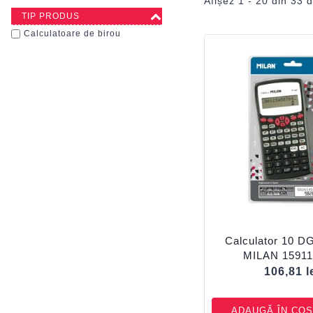
Afișez 1 - 20 din 33 d
TIP PRODUS
Calculatoare de birou
Calculator 10 DG 
MILAN 1591
106,81
l
ADAUGĂ ÎN COȘ