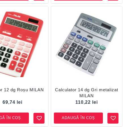
or 12 dg Roșu MILAN
Calculator 14 dg Gri metalizat
MILAN
69,74
lei
110,22
lei
GĂ ÎN COȘ
ADAUGĂ ÎN COȘ