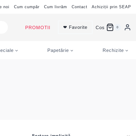
e noi
Cum cumpăr
Cum livrăm
Contact
Achiziții prin SEAP
❤ Favorite
PROMOTII
Cos
0
eciale
Papetărie
Rechizite
U