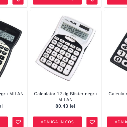
Negru MILAN
Calculator 12 dg Blister negru
Calculat
MILAN
ei
80,43
lei
ADAUGĂ ÎN COȘ
ADAU