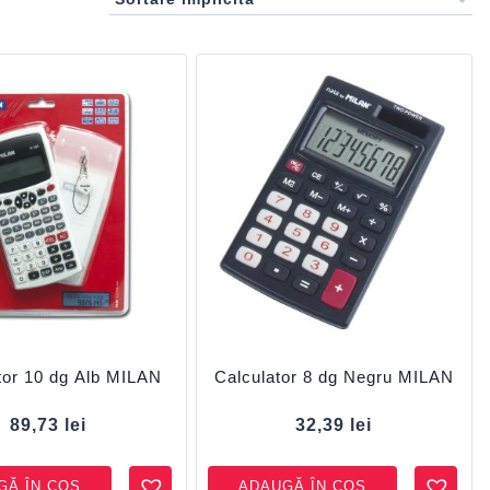
tor 10 dg Alb MILAN
Calculator 8 dg Negru MILAN
89,73
lei
32,39
lei
GĂ ÎN COȘ
ADAUGĂ ÎN COȘ