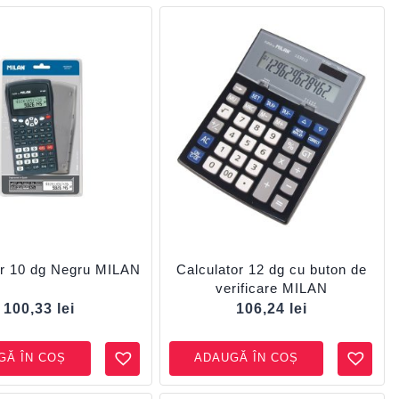
or 10 dg Negru MILAN
Calculator 12 dg cu buton de
verificare MILAN
100,33
lei
106,24
lei
GĂ ÎN COȘ
ADAUGĂ ÎN COȘ