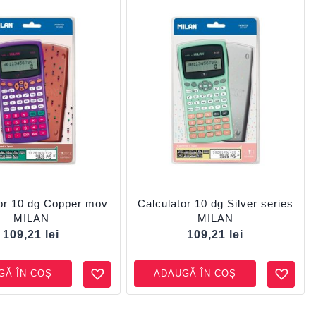
or 10 dg Copper mov
Calculator 10 dg Silver series
MILAN
MILAN
109,21
lei
109,21
lei
GĂ ÎN COȘ
ADAUGĂ ÎN COȘ