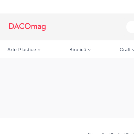
Skip
to
content
Pro
sea
Arte Plastice
Birotică
Craft