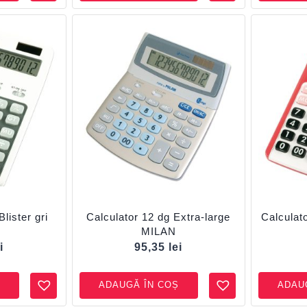
lister gri
Calculator 12 dg Extra-large
Calculat
MILAN
i
95,35
lei
ADAUGĂ ÎN COȘ
ADAU