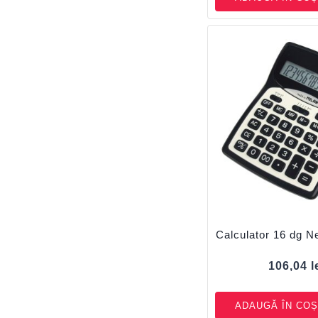
Calculator 16 dg 
106,04
l
ADAUGĂ ÎN COȘ