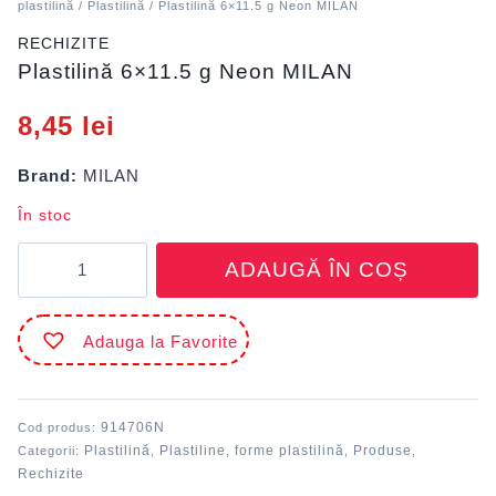
plastilină
/
Plastilină
/ Plastilină 6×11.5 g Neon MILAN
RECHIZITE
Plastilină 6×11.5 g Neon MILAN
8,45
lei
Brand:
MILAN
În stoc
Cantitate
ADAUGĂ ÎN COȘ
Plastilină
6x11.5
g
Adauga la Favorite
Neon
MILAN
914706N
Cod produs:
Plastilină
Plastiline, forme plastilină
Produse
Categorii:
,
,
,
Rechizite