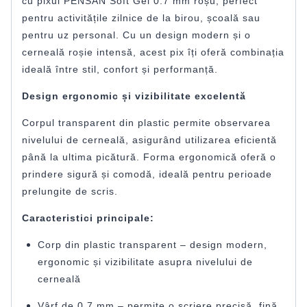
cu pixul PENSAN Soft Gel 0.7 mm roșu, perfect
pentru activitățile zilnice de la birou, școală sau
pentru uz personal. Cu un design modern și o
cerneală roșie intensă, acest pix îți oferă combinația
ideală între stil, confort și performanță.
Design ergonomic și vizibilitate excelentă
Corpul transparent din plastic permite observarea
nivelului de cerneală, asigurând utilizarea eficientă
până la ultima picătură. Forma ergonomică oferă o
prindere sigură și comodă, ideală pentru perioade
prelungite de scris.
Caracteristici principale:
Corp din plastic transparent – design modern,
ergonomic și vizibilitate asupra nivelului de
cerneală
Vârf de 0.7 mm – permite o scriere precisă, fină