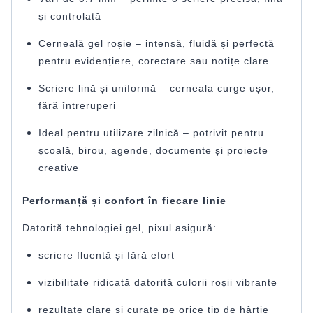
și controlată
Cerneală gel roșie – intensă, fluidă și perfectă
pentru evidențiere, corectare sau notițe clare
Scriere lină și uniformă – cerneala curge ușor,
fără întreruperi
Ideal pentru utilizare zilnică – potrivit pentru
școală, birou, agende, documente și proiecte
creative
Performanță și confort în fiecare linie
Datorită tehnologiei gel, pixul asigură:
scriere fluentă și fără efort
vizibilitate ridicată datorită culorii roșii vibrante
rezultate clare și curate pe orice tip de hârtie