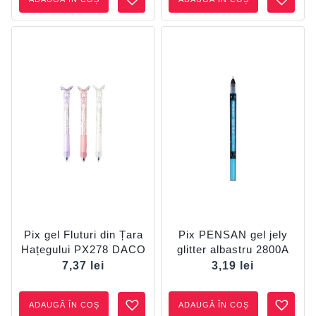
Pix gel Fluturi din Țara
Pix PENSAN gel jely
Hațegului PX278 DACO
glitter albastru 2800A
7,37
lei
3,19
lei
ADAUGĂ ÎN COȘ
ADAUGĂ ÎN COȘ