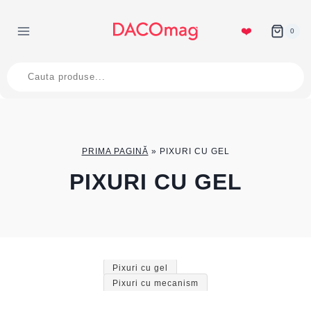
Skip
to
❤️
0
content
Products
search
PRIMA PAGINĂ
»
PIXURI CU GEL
PIXURI CU GEL
Pixuri cu gel
Pixuri cu mecanism