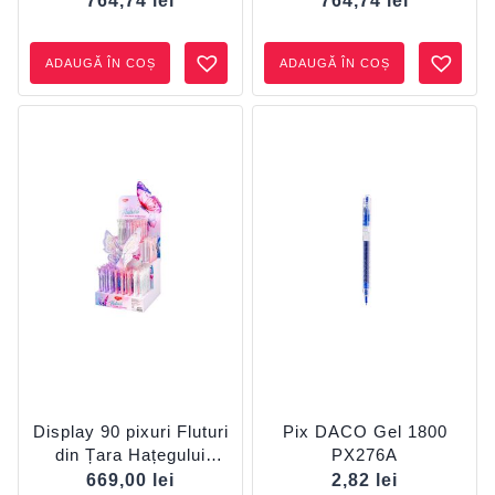
764,74
lei
764,74
lei
ADAUGĂ ÎN COȘ
ADAUGĂ ÎN COȘ
Display 90 pixuri Fluturi
Pix DACO Gel 1800
din Țara Hațegului
PX276A
DS278 DACO
669,00
lei
2,82
lei