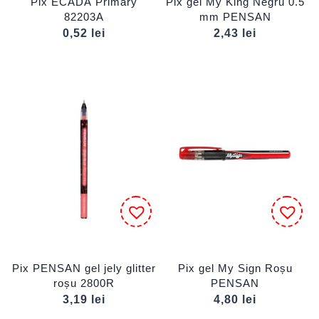
Pix ECADA Primary
Pix gel My King Negru 0.5
82203A
mm PENSAN
0,52
lei
2,43
lei
Pix PENSAN gel jely glitter
Pix gel My Sign Roșu
roșu 2800R
PENSAN
3,19
lei
4,80
lei