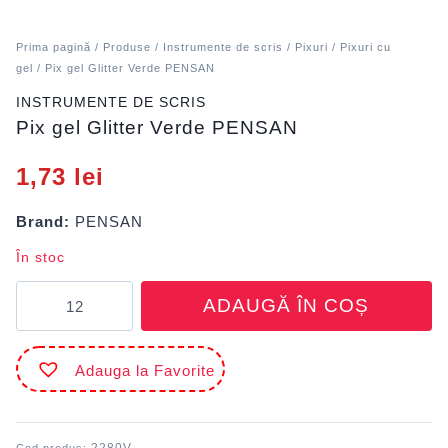
Prima pagină
/
Produse
/
Instrumente de scris
/
Pixuri
/
Pixuri cu
gel
/ Pix gel Glitter Verde PENSAN
INSTRUMENTE DE SCRIS
Pix gel Glitter Verde PENSAN
1,73
lei
Brand:
PENSAN
În stoc
Cantitate
ADAUGĂ ÎN COȘ
Pix
gel
Glitter
Adauga la Favorite
Verde
PENSAN