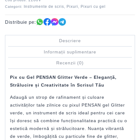
2280V
Cod produs:
Instrumente de scris
Pixuri
Pixuri cu gel
Categorii:
,
,
Distribuie pe:
Descriere
Informații suplimentare
Recenzii (0)
Pix cu Gel PENSAN Glitter Verde – Eleganță,
Strălucire și Creativitate în Scrisul Tău
Adaugă un strop de rafinament și culoare
activităților tale zilnice cu pixul PENSAN gel Glitter
verde, un instrument de scris ideal pentru cei care
își doresc să combine funcționalitatea practică cu o
estetică modernă și strălucitoare. Nuanța vibrantă
de verde, îmbogățită cu particule fine de glitter,