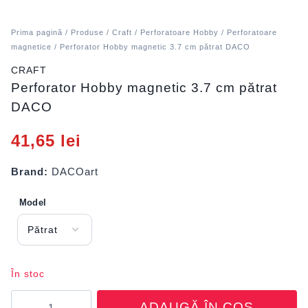
Prima pagină
/
Produse
/
Craft
/
Perforatoare Hobby
/
Perforatoare
magnetice
/ Perforator Hobby magnetic 3.7 cm pătrat DACO
CRAFT
Perforator Hobby magnetic 3.7 cm pătrat
DACO
41,65
lei
Brand:
DACOart
Model
În stoc
Cantitate
ADAUGĂ ÎN COȘ