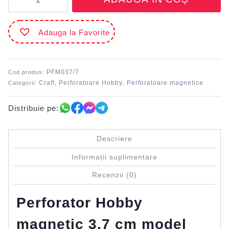
Perforator
Hobby
magnetic
Adauga la Favorite
3.7
cm
pătrat
DACO
PFM037/7
Cod produs:
Craft
Perforatoare Hobby
Perforatoare magnetice
Categorii:
,
,
Distribuie pe:
Descriere
Informații suplimentare
Recenzii (0)
Perforator Hobby
magnetic 3.7 cm model