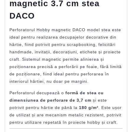
magnetic 3.7 cm stea
DACO
Perforatorul Hobby magnetic DACO model stea este
ideal pentru realizarea decupajelor decorative din
hârtie, fiind potrivit pentru scrapbooking, felicitări
handmade, invitații, decorațiuni, etichete și proiecte
craft. Sistemul magnetic permite alinierea și
poziționarea precisă a perforării pe foaie, fără limită
de poziționare, fiind ideal pentru perforarea în
interiorul hârtiei, nu doar pe margini.
Perforatorul decupează o
formă de stea cu
dimensiunea de perforare de 3,7 cm
și este
potrivit pentru hârtie de până la
180 g/m²
. Este ușor
de utilizat și are mecanism metalic rezistent, potrivit
pentru utilizare repetată în proiecte hobby și craft.