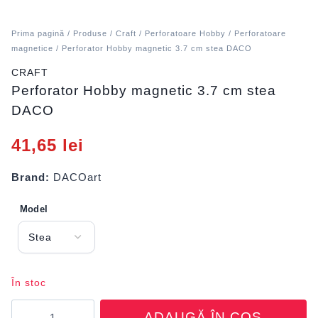
Prima pagină
/
Produse
/
Craft
/
Perforatoare Hobby
/
Perforatoare
magnetice
/ Perforator Hobby magnetic 3.7 cm stea DACO
CRAFT
Perforator Hobby magnetic 3.7 cm stea
DACO
41,65
lei
Brand:
DACOart
Model
În stoc
Cantitate
ADAUGĂ ÎN COȘ