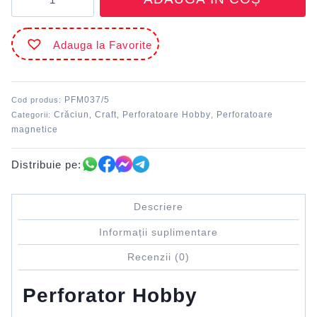
Perforator
Hobby
magnetic
Adauga la Favorite
3.7
cm
stea
DACO
PFM037/5
Cod produs:
Crăciun
Craft
Perforatoare Hobby
Perforatoare
Categorii:
,
,
,
magnetice
Distribuie pe:
Descriere
Informații suplimentare
Recenzii (0)
Perforator Hobby