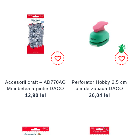
Accesorii craft – AD770AG
Perforator Hobby 2.5 cm
Mini betea argintie DACO
om de zăpadă DACO
12,90
lei
26,04
lei