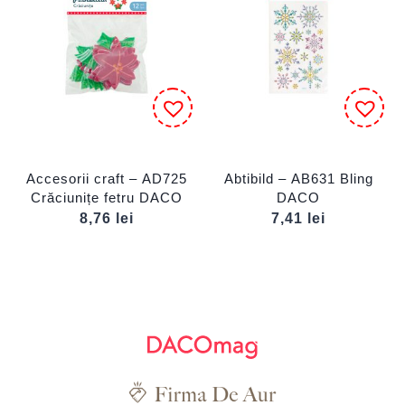
Accesorii craft – AD725
Abtibild – AB631 Bling
Crăciunițe fetru DACO
DACO
8,76
lei
7,41
lei