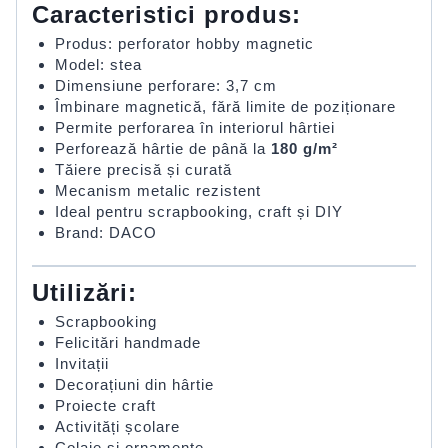
Caracteristici produs:
Produs: perforator hobby magnetic
Model: stea
Dimensiune perforare: 3,7 cm
Îmbinare magnetică, fără limite de poziționare
Permite perforarea în interiorul hârtiei
Perforează hârtie de până la
180 g/m²
Tăiere precisă și curată
Mecanism metalic rezistent
Ideal pentru scrapbooking, craft și DIY
Brand: DACO
Utilizări:
Scrapbooking
Felicitări handmade
Invitații
Decorațiuni din hârtie
Proiecte craft
Activități școlare
Colaje și ornamente