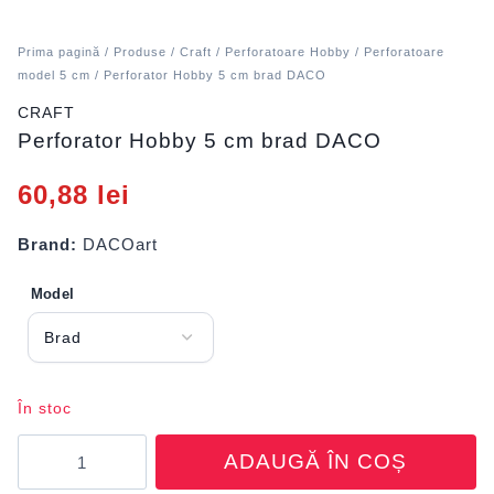
Prima pagină
/
Produse
/
Craft
/
Perforatoare Hobby
/
Perforatoare
model 5 cm
/ Perforator Hobby 5 cm brad DACO
CRAFT
Perforator Hobby 5 cm brad DACO
60,88
lei
Brand:
DACOart
Model
În stoc
Cantitate
ADAUGĂ ÎN COȘ
Perforator
Hobby