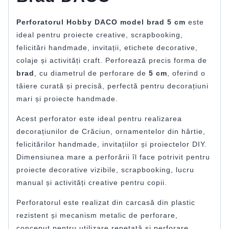
Perforatorul Hobby DACO model brad 5 cm
este
ideal pentru proiecte creative, scrapbooking,
felicitări handmade, invitații, etichete decorative,
colaje și activități craft. Perforează precis forma de
brad
, cu diametrul de perforare de
5 cm
, oferind o
tăiere curată și precisă, perfectă pentru decorațiuni
mari și proiecte handmade.
Acest perforator este ideal pentru realizarea
decorațiunilor de Crăciun, ornamentelor din hârtie,
felicitărilor handmade, invitațiilor și proiectelor DIY.
Dimensiunea mare a perforării îl face potrivit pentru
proiecte decorative vizibile, scrapbooking, lucru
manual și activități creative pentru copii.
Perforatorul este realizat din carcasă din plastic
rezistent și mecanism metalic de perforare,
conceput pentru utilizare repetată și perforare