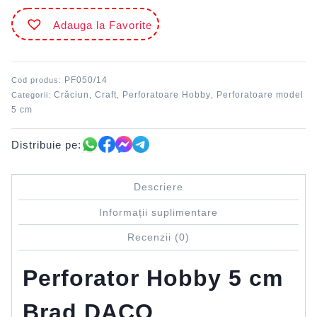
5
Adauga la Favorite
cm
brad
DACO
PF050/14
Cod produs:
Crăciun
Craft
Perforatoare Hobby
Perforatoare model
Categorii:
,
,
,
5 cm
Distribuie pe:
Descriere
Informații suplimentare
Recenzii (0)
Perforator Hobby 5 cm
Brad DACO