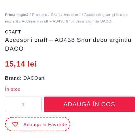
Prima pagină
/
Produse
/
Craft
/
Accesorii
/
Accesorii șnur și fire de
împletit
/ Accesorii craft – AD438 Șnur deco argintiu DACO
CRAFT
Accesorii craft – AD438 Șnur deco argintiu
DACO
15,14
lei
Brand:
DACOart
În stoc
Cantitate
ADAUGĂ ÎN COȘ
Accesorii
craft
-
Adauga la Favorite
AD438
Șnur
deco