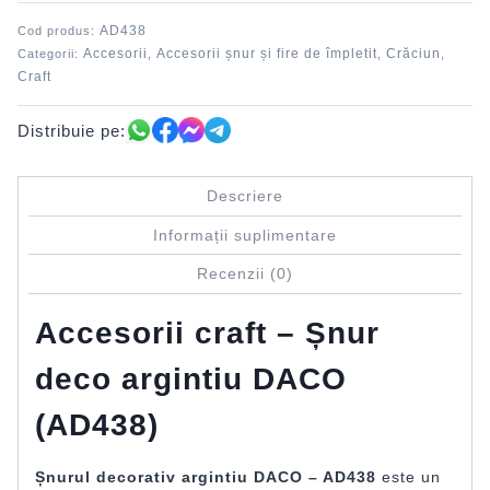
argintiu
AD438
Cod produs:
DACO
Accesorii
Accesorii șnur și fire de împletit
Crăciun
Categorii:
,
,
,
Craft
Distribuie pe:
Descriere
Informații suplimentare
Recenzii (0)
Accesorii craft – Șnur
deco argintiu DACO
(AD438)
Șnurul decorativ argintiu DACO – AD438
este un