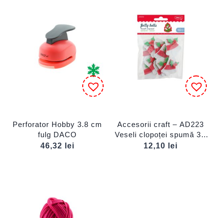
Perforator Hobby 3.8 cm
Accesorii craft – AD223
fulg DACO
Veseli clopoței spumă 3D
DACO
46,32
lei
12,10
lei