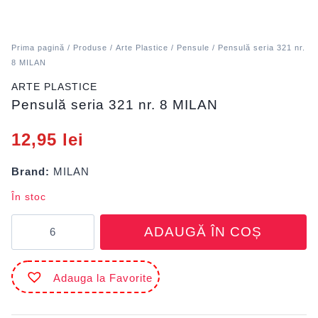
Prima pagină
/
Produse
/
Arte Plastice
/
Pensule
/ Pensulă seria 321 nr.
8 MILAN
ARTE PLASTICE
Pensulă seria 321 nr. 8 MILAN
12,95
lei
Brand:
MILAN
În stoc
Cantitate
ADAUGĂ ÎN COȘ
Pensulă
seria
321
Adauga la Favorite
nr.
8
MILAN