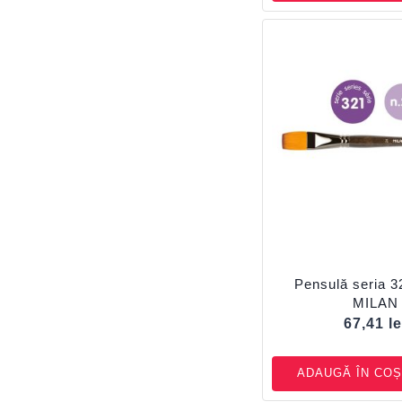
Pensulă seria 3
MILAN
67,41
le
ADAUGĂ ÎN COȘ