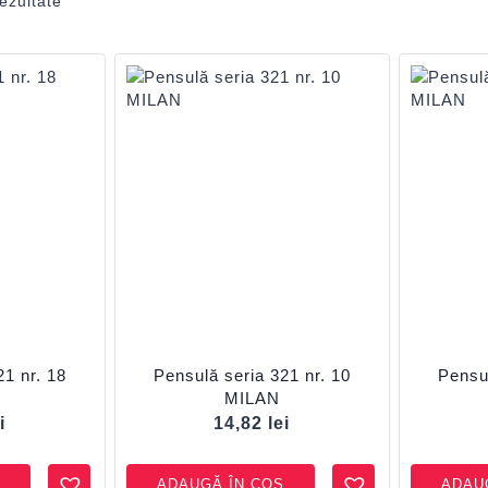
ezultate
21 nr. 18
Pensulă seria 321 nr. 10
Pensul
MILAN
i
14,82
lei
ADAUGĂ ÎN COȘ
ADAU