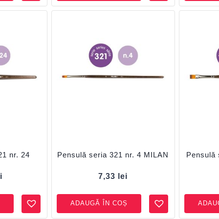
21 nr. 24
Pensulă seria 321 nr. 4 MILAN
Pensulă 
i
7,33
lei
ADAUGĂ ÎN COȘ
ADAU