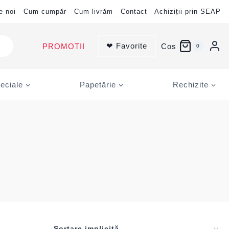
e noi
Cum cumpăr
Cum livrăm
Contact
Achiziții prin SEAP
❤ Favorite
PROMOTII
Cos
0
eciale
Papetărie
Rechizite
1