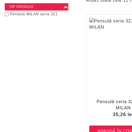
Afișez toate cele 12 r
TIP PRODUS
Pensule MILAN seria 321
Pensulă seria 3
MILAN
35,26
le
ADAUGĂ ÎN COȘ