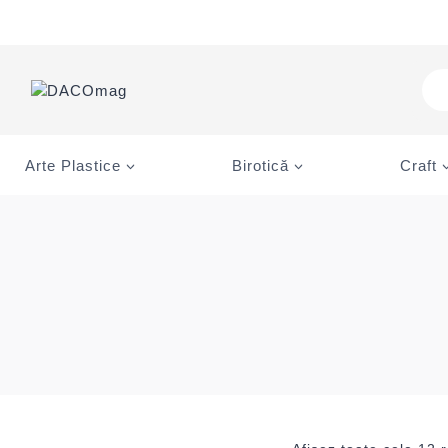
Skip
to
content
Pro
sea
Arte Plastice
Birotică
Craft