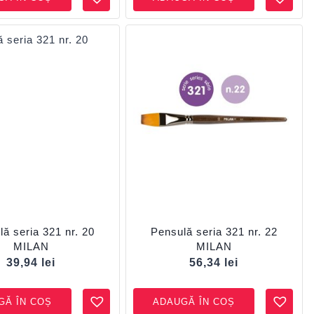
ă seria 321 nr. 20
Pensulă seria 321 nr. 22
MILAN
MILAN
39,94
lei
56,34
lei
GĂ ÎN COȘ
ADAUGĂ ÎN COȘ