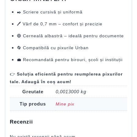
✒️ Scriere cursivă și uniformă
🖊️ Vârf de 0,7 mm – confort și precizie
🔵 Cerneală albastră – ideală pentru documente
🔄 Compatibilă cu pixurile Urban
💼 Recomandată pentru birouri, școli și instituții
👉
Soluția eficientă pentru reumplerea pixurilor
tale. Adaugă în coș acum!
Greutate
0,0013000 kg
Tip produs
Mine pix
Recenzii
Nu există recenzii până acum.