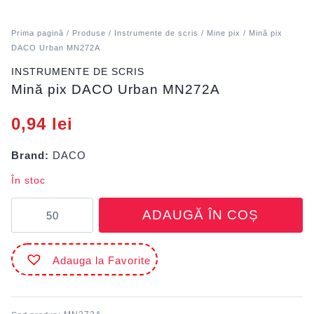
Prima pagină
/
Produse
/
Instrumente de scris
/
Mine pix
/ Mină pix
DACO Urban MN272A
INSTRUMENTE DE SCRIS
Mină pix DACO Urban MN272A
0,94
lei
Brand:
DACO
În stoc
Cantitate
ADAUGĂ ÎN COȘ
Mină
pix
DACO
Adauga la Favorite
Urban
MN272A