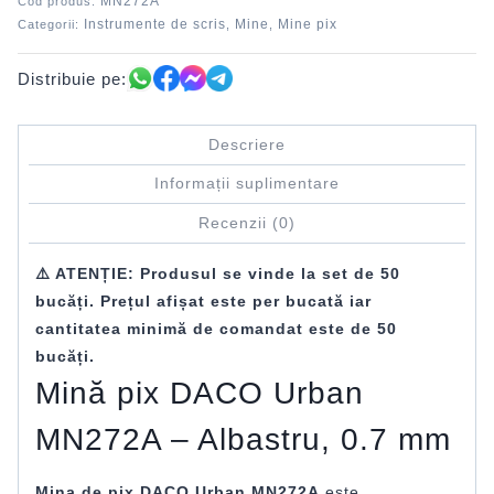
MN272A
Cod produs:
Instrumente de scris
Mine
Mine pix
Categorii:
,
,
Distribuie pe:
Descriere
Informații suplimentare
Recenzii (0)
⚠️ ATENȚIE: Produsul se vinde la set de 50
bucăți. Prețul afișat este per bucată iar
cantitatea minimă de comandat este de 50
bucăți.
Mină pix DACO Urban
MN272A – Albastru, 0.7 mm
Mina de pix DACO Urban MN272A
este