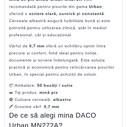
recomandată pentru pixurile din gama
Urban
,
oferind o
scriere clară, cursivă și constantă
.
Cerneala albastră asigură lizibilitate bună și este
potrivită pentru utilizarea zilnică, atât în mediul
profesional, cât și educațional.
Vârful de
0,7 mm
oferă un echilibru optim între
precizie și confort, fiind ideal pentru notițe,
documente și scriere îndelungată. Este soluția
practică și economică pentru reîncărcarea pixurilor
Urban, în special pentru achiziții de volum.
📦 Ambalare:
50 bucăți / cutie
✒️ Tip produs:
mină pix
🔵 Culoare cerneală:
albastru
🖊️ Grosime vârf:
0,7 mm
De ce să alegi mina DACO
Urban MN272A?