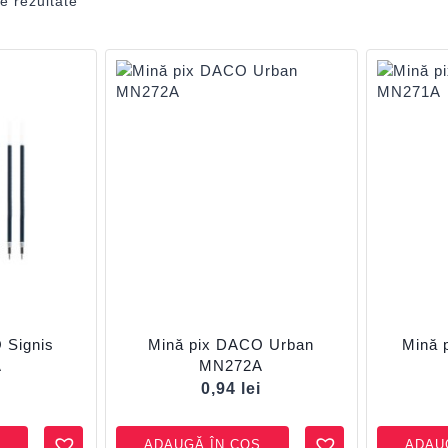
e rezultate
 Signis
Mină pix DACO Urban
Mină 
A
MN272A
i
0,94
lei
ADAUGĂ ÎN COȘ
ADAU