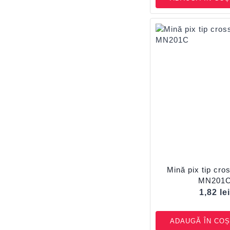
Mină pix tip cr
MN201
1,82
le
ADAUGĂ ÎN COȘ