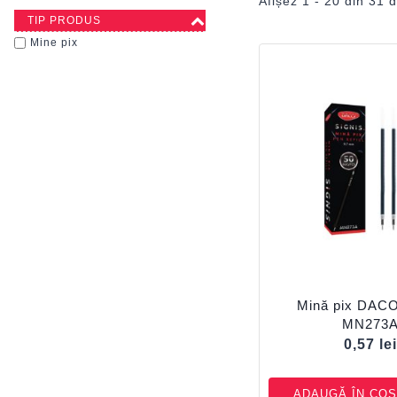
Afișez 1 - 20 din 31 d
TIP PRODUS
Mine pix
Mină pix DACO
MN273
0,57
le
ADAUGĂ ÎN COȘ