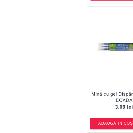
Mină cu gel Dispăr
ECADA
3,09
le
ADAUGĂ ÎN COȘ