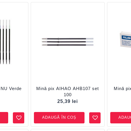
INU Verde
Mină pix AIHAO AHB107 set
Mină pi
100
i
25,39
lei
ADAUGĂ ÎN COȘ
ADAU