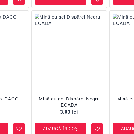
oss DACO
Mină cu gel Dispărel Negru
Mină cu
C
ECADA
i
3,09
lei
ADAUGĂ ÎN COȘ
ADAU