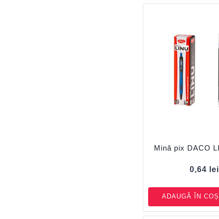
Mină pix DACO L
0,64
le
ADAUGĂ ÎN COȘ