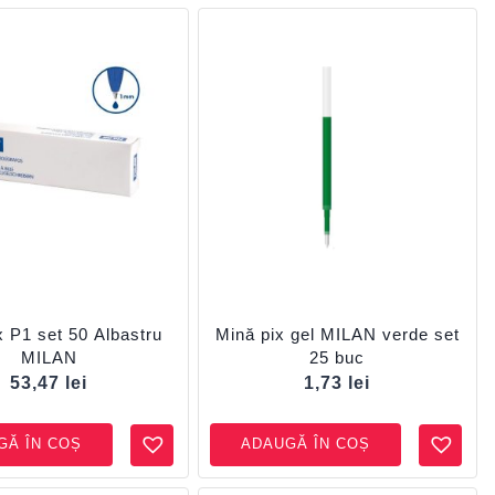
x P1 set 50 Albastru
Mină pix gel MILAN verde set
MILAN
25 buc
53,47
lei
1,73
lei
GĂ ÎN COȘ
ADAUGĂ ÎN COȘ