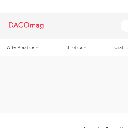
Skip
to
content
Pro
sea
Arte Plastice
Birotică
Craft