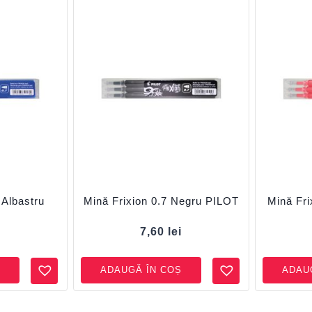
 Albastru
Mină Frixion 0.7 Negru PILOT
Mină Fr
i
7,60
lei
ADAUGĂ ÎN COȘ
ADAU