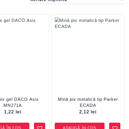
pix gel DACO Asix
Mină pix metalică tip Parker
MN271A
ECADA
1,22
lei
2,12
lei
GĂ ÎN COȘ
ADAUGĂ ÎN COȘ