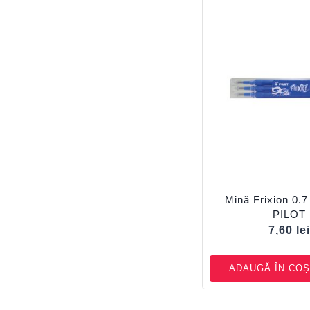
Mină Frixion 0.7
PILOT
7,60
le
ADAUGĂ ÎN COȘ