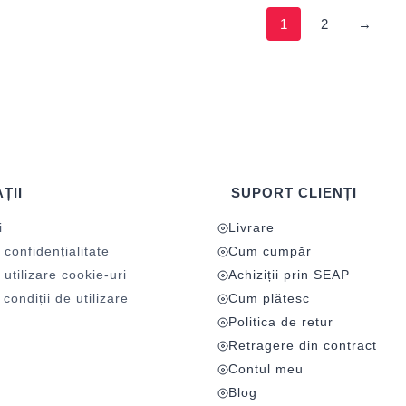
1
2
→
ȚII
SUPORT CLIENȚI
i
Livrare
 confidențialitate
Cum cumpăr
 utilizare cookie-uri
Achiziții prin SEAP
condiții de utilizare
Cum plătesc
Politica de retur
Retragere din contract
Contul meu
Blog