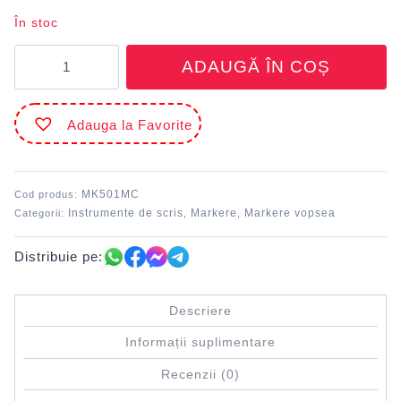
În stoc
Cantitate
ADAUGĂ ÎN COȘ
Marker
vopsea
Maro
Adauga la Favorite
ciocolată
DACO
MK501MC
Cod produs:
Instrumente de scris
Markere
Markere vopsea
Categorii:
,
,
Distribuie pe:
Descriere
Informații suplimentare
Recenzii (0)