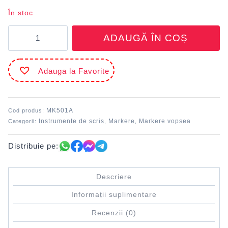
În stoc
Cantitate
ADAUGĂ ÎN COȘ
Marker
vopsea
Albastru
Adauga la Favorite
DACO
MK501A
Cod produs:
Instrumente de scris
Markere
Markere vopsea
Categorii:
,
,
Distribuie pe:
Descriere
Informații suplimentare
Recenzii (0)