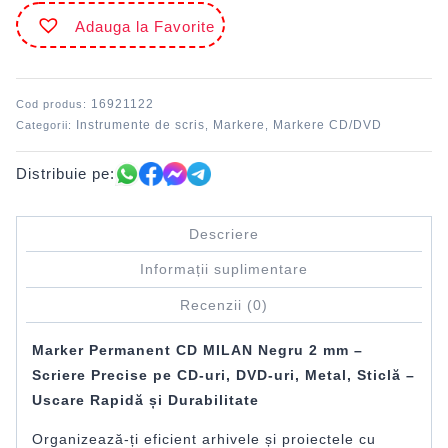
CD
Adauga la Favorite
2
mm
Negru
MILAN
16921122
Cod produs:
Instrumente de scris
Markere
Markere CD/DVD
Categorii:
,
,
Distribuie pe:
Descriere
Informații suplimentare
Recenzii (0)
Marker Permanent CD MILAN Negru 2 mm –
Scriere Precise pe CD-uri, DVD-uri, Metal, Sticlă –
Uscare Rapidă și Durabilitate
Organizează-ți eficient arhivele și proiectele cu