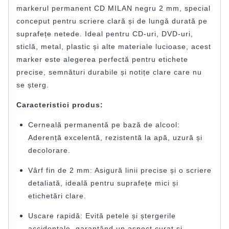
markerul permanent CD MILAN negru 2 mm, special
conceput pentru scriere clară și de lungă durată pe
suprafețe netede. Ideal pentru CD-uri, DVD-uri,
sticlă, metal, plastic și alte materiale lucioase, acest
marker este alegerea perfectă pentru etichete
precise, semnături durabile și notițe clare care nu
se șterg.
Caracteristici produs:
Cerneală permanentă pe bază de alcool:
Aderență excelentă, rezistentă la apă, uzură și
decolorare.
Vârf fin de 2 mm: Asigură linii precise și o scriere
detaliată, ideală pentru suprafețe mici și
etichetări clare.
Uscare rapidă: Evită petele și ștergerile
accidentale, garantând un aspect curat și