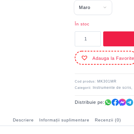
În stoc
Cantitate
Marker
CD/DVD
2
Adauga la Favorit
capete
Maro
DACO
MK301MR
Cod produs:
Instrumente de scris
Categorii:
,
Distribuie pe:
Descriere
Informații suplimentare
Recenzii (0)