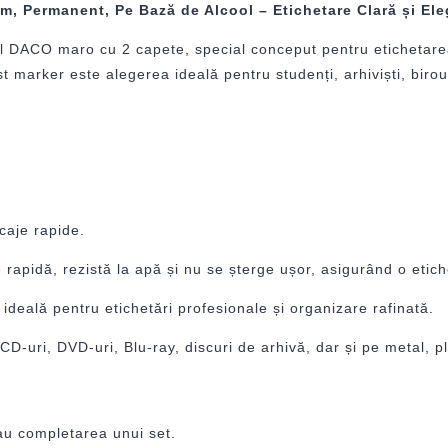
 Permanent, Pe Bază de Alcool – Etichetare Clară și El
rul DACO maro cu 2 capete, special conceput pentru etichetarea 
t marker este alegerea ideală pentru studenți, arhiviști, birou
rcaje rapide.
apidă, rezistă la apă și nu se șterge ușor, asigurând o etich
ideală pentru etichetări profesionale și organizare rafinată.
D-uri, DVD-uri, Blu-ray, discuri de arhivă, dar și pe metal, pl
sau completarea unui set.