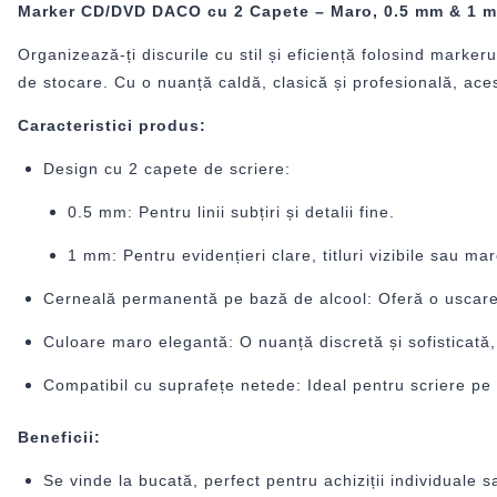
Marker CD/DVD DACO cu 2 Capete – Maro, 0.5 mm & 1 mm,
Organizează-ți discurile cu stil și eficiență folosind marke
de stocare. Cu o nuanță caldă, clasică și profesională, aces
Caracteristici produs:
Design cu 2 capete de scriere:
0.5 mm: Pentru linii subțiri și detalii fine.
1 mm: Pentru evidențieri clare, titluri vizibile sau ma
Cerneală permanentă pe bază de alcool: Oferă o uscare r
Culoare maro elegantă: O nuanță discretă și sofisticată, 
Compatibil cu suprafețe netede: Ideal pentru scriere pe C
Beneficii:
Se vinde la bucată, perfect pentru achiziții individuale 