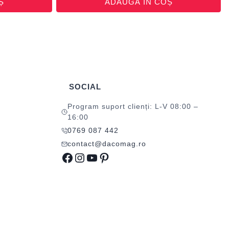
Ș
ADAUGĂ ÎN COȘ
SOCIAL
Program suport clienți: L-V 08:00 –
16:00
0769 087 442
contact@dacomag.ro
Facebook
Instagram
YouTube
Pinterest