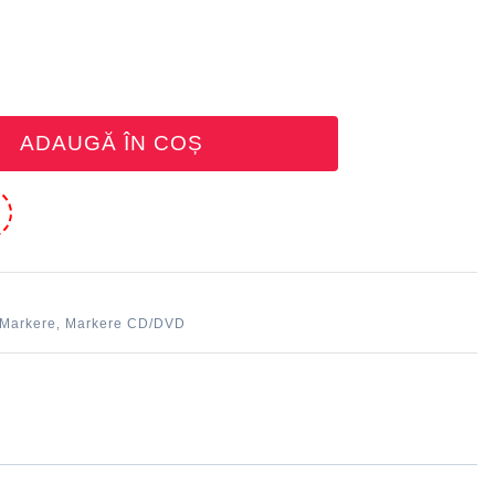
ADAUGĂ ÎN COȘ
e
Markere
Markere CD/DVD
,