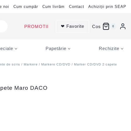
e noi
Cum cumpăr
Cum livrăm
Contact
Achiziții prin SEAP
❤ Favorite
PROMOTII
Cos
0
eciale
Papetărie
Rechizite
nte de scris
/
Markere
/
Markere CD/DVD
/ Marker CD/DVD 2 capete
apete Maro DACO