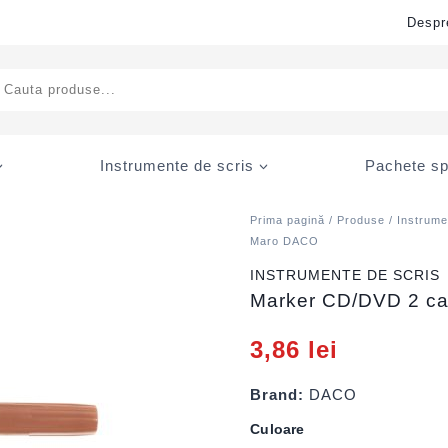
Despr
ducts
rch
Instrumente de scris
Pachete sp
Prima pagină
/
Produse
/
Instrume
Maro DACO
INSTRUMENTE DE SCRIS
Marker CD/DVD 2 c
3,86
lei
Brand:
DACO
Culoare