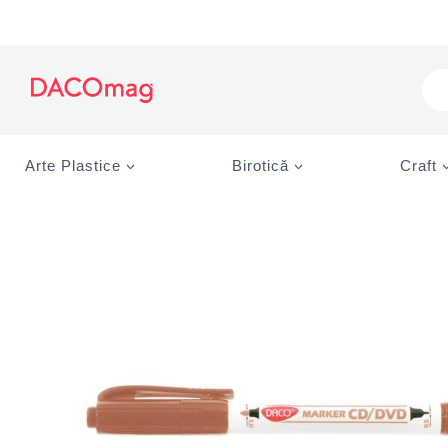
Skip
to
content
Pro
sea
Arte Plastice
Birotică
Craft