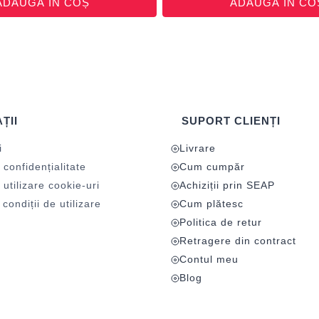
ADAUGĂ ÎN COȘ
ADAUGĂ ÎN CO
ȚII
SUPORT CLIENȚI
i
Livrare
 confidențialitate
Cum cumpăr
 utilizare cookie-uri
Achiziții prin SEAP
condiții de utilizare
Cum plătesc
Politica de retur
Retragere din contract
Contul meu
Blog