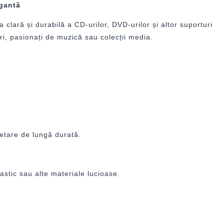
egantă
clară și durabilă a CD-urilor, DVD-urilor și altor suporturi
ri, pasionați de muzică sau colecții media.
etare de lungă durată.
astic sau alte materiale lucioase.