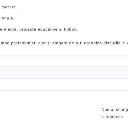
r marker.
sionale.
re media, proiecte educative și hobby.
profesionist, clar și elegant de a-ți organiza discurile și 
Numai clienți
o recenzie.