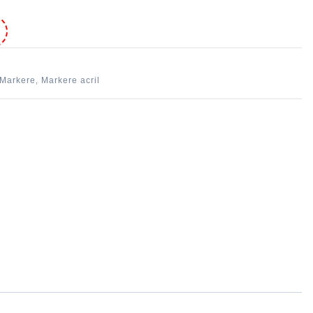
e
Markere
Markere acril
,