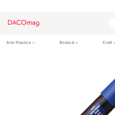
Skip
to
content
Pro
sea
Arte Plastice
Birotică
Craft