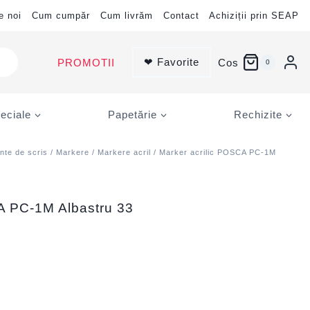
e noi
Cum cumpăr
Cum livrăm
Contact
Achiziții prin SEAP
❤ Favorite
PROMOTII
Cos
0
eciale
Papetărie
Rechizite
nte de scris
/
Markere
/
Markere acril
/ Marker acrilic POSCA PC-1M
A PC-1M Albastru 33