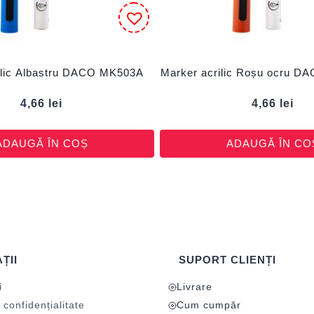
ilic Albastru DACO MK503A
Marker acrilic Roșu ocru 
4,66
lei
4,66
lei
ADAUGĂ ÎN COȘ
ADAUGĂ ÎN CO
ȚII
SUPORT CLIENȚI
i
Livrare
 confidențialitate
Cum cumpăr