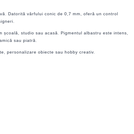
ivă. Datorită vârfului conic de 0,7 mm, oferă un control
signeri.
în școală, studio sau acasă. Pigmentul albastru este intens,
amică sau piatră.
ate, personalizare obiecte sau hobby creativ.