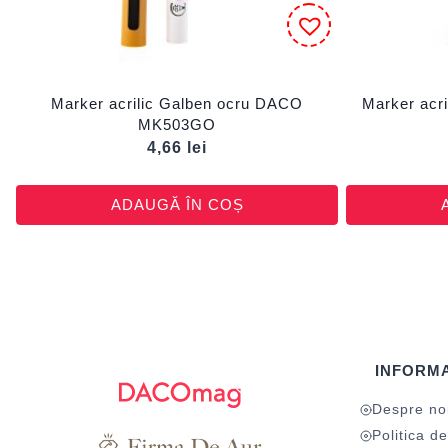
Marker acrilic Galben ocru DACO
Marker acr
MK503GO
4,66
lei
ADAUGĂ ÎN COȘ
INFORMA
Despre no
Politica de