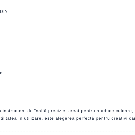
 DIY
le
instrument de înaltă precizie, creat pentru a aduce culoare, cl
litatea în utilizare, este alegerea perfectă pentru creativi car