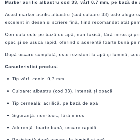
Marker acrilic albastru cod 33, vârf 0.7 mm, pe bază de
Acest marker acrilic albastru (cod culoare 33) este alegerea
excelent în desen și scriere fină, fiind recomandat atât pent
Cerneala este pe bază de apă, non-toxică, fără miros și prie
opac și se usucă rapid, oferind o aderență foarte bună pe 
După uscare completă, este rezistent la apă și lumină, ceea 
Caracteristici produs:
Tip vârf: conic, 0,7 mm
Culoare: albastru (cod 33), intensă și opacă
Tip cerneală: acrilică, pe bază de apă
Siguranță: non-toxic, fără miros
Aderență: foarte bună, uscare rapidă
Rezistență după uscare: la lumină și apă